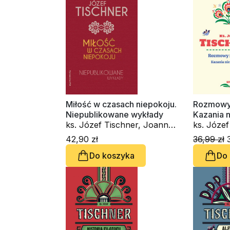
Miłość w czasach niepokoju.
Rozmowy 
Niepublikowane wykłady
Kazania 
ks. Józef Tischner, Joanna
Podsadecka
42,90 zł
36,99 zł
3
Do koszyka
Do