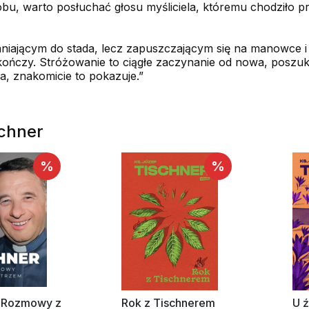
bu, warto posłuchać głosu myśliciela, któremu chodziło p
aniającym do stada, lecz zapuszczającym się na manowce i
e kończy. Stróżowanie to ciągłe zaczynanie od nowa, poszu
a, znakomicie to pokazuje.”
schner
%
%
. Rozmowy z
Rok z Tischnerem
U ź