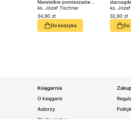
Niewielkie pomieszanie
starosąd
klepek
ks. Józef Tischner
34,90 zł
32,90 zł
Do koszyka
Do
Księgarnia
Zaku
O księgarni
Regul
Autorzy
Polity
Wydawnictwa