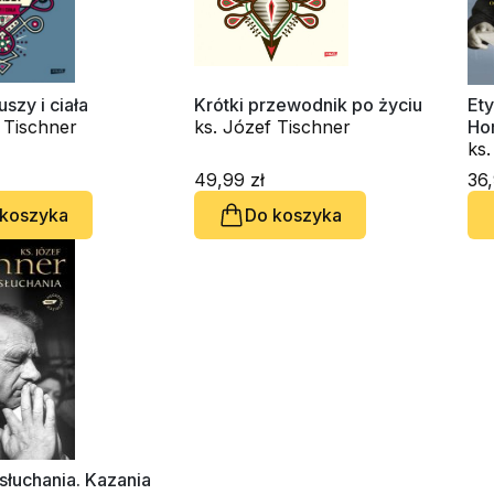
uszy i ciała
Krótki przewodnik po życiu
Ety
ks. Józef Tischner
ks. Józef Tischner
Ho
49,99 zł
36,
 koszyka
Do koszyka
słuchania. Kazania