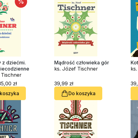
%
z dziećmi.
Mądrość człowieka gór
Kot
niecodzienne
ks. Józef Tischner
ks. Józef Tischner
5,00 zł
39,99 zł
39,
 koszyka
Do koszyka