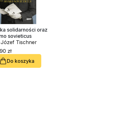
ka solidarności oraz
mo sovieticus
ks. Józef Tischner
90 zł
Do koszyka