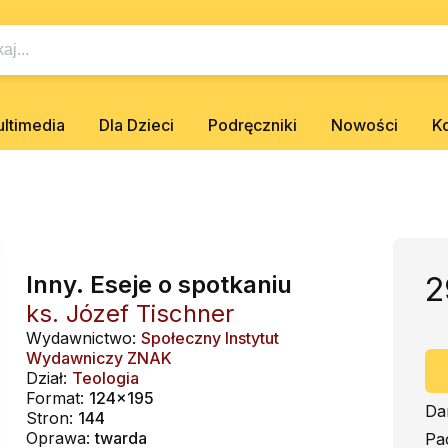
ltimedia
Dla Dzieci
Podręczniki
Nowości
K
Inny. Eseje o spotkaniu
2
ks. Józef Tischner
Wydawnictwo:
Społeczny Instytut
Wydawniczy ZNAK
Dział:
Teologia
Format:
124x195
Da
Stron:
144
Oprawa:
twarda
Pa