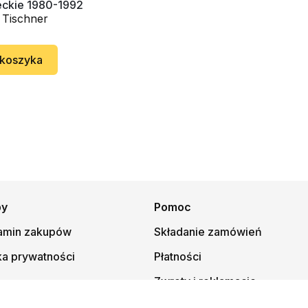
eckie 1980-1992
ks. Józef Tischner
 koszyka
py
Pomoc
amin zakupów
Składanie zamówień
ka prywatności
Płatności
Zwroty i reklamacje