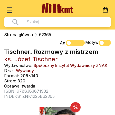
Książki
Strona główna
62365
Wszystko z kategorii - Książki
Motyw
Multimedia
Aa
Tischner. Rozmowy z mistrzem
Pismo Święte
Wszystko z kategorii - Multimedia
Dla Dzieci
ks. Józef Tischner
Kościół Katolicki
DVD
Wszystko z kategorii - Dla Dzieci
Podręczniki
Wydawnictwo:
Społeczny Instytut Wydawniczy ZNAK
Duszpasterstwo
Dział:
Wywiady
CD-ROM
Literatura (D)
Wszystko z kategorii - Podręczniki
Nowości
Format:
205x140
Teologia
Muzyka
Stron:
320
Płyty, DVD (D)
Podręczniki i pomoce dydaktyczne
Zaloguj się
Oprawa:
twarda
Życie chrześcijańskie
Rekolekcje i inne na CD
Podręczniki i pomoce dydaktyczne
ISBN: 9788383671932
Zabawa i Nauka
INDEKS: ZNK1225B62365
Duchowość
Śpiew i modlitwa
%
Literatura piękna
Muzyka klasyczna