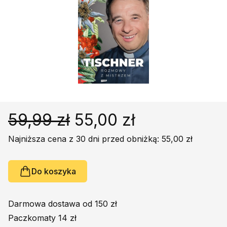
Religie
Śpiewniki
Kultura
Książki obcojęzyczne
Poradniki, leksykony...
Dewocjonalia
Inne
Podręczniki szkolne
59,99 zł
55,00 zł
Promocja
Najniższa cena z 30 dni przed obniżką: 55,00 zł
Do koszyka
Darmowa dostawa od 150 zł
Paczkomaty 14 zł