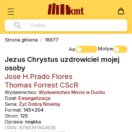
Książki
Strona główna
18977
Wszystko z kategorii - Książki
Motyw
Multimedia
Aa
Jezus Chrystus uzdrowiciel mojej
Pismo Święte
Wszystko z kategorii - Multimedia
Dla Dzieci
osoby
Kościół Katolicki
DVD
Wszystko z kategorii - Dla Dzieci
Podręczniki
Jose H.Prado Flores
Duszpasterstwo
CD-ROM
Literatura (D)
Thomas Forrest CScR
Wszystko z kategorii - Podręczniki
Nowości
Teologia
Muzyka
Wydawnictwo:
Wydawnictwo Mocni w Duchu
Płyty, DVD (D)
Podręczniki i pomoce dydaktyczne
Zaloguj się
Dział:
Ewangelizacja
Życie chrześcijańskie
Rekolekcje i inne na CD
Seria:
Żyć Dobrą Nowiną
Podręczniki i pomoce dydaktyczne
Zabawa i Nauka
Format:
145x204
Duchowość
Śpiew i modlitwa
Stron:
125
Oprawa:
miękka
Literatura piękna
Muzyka klasyczna
ISBN: 9788361803638