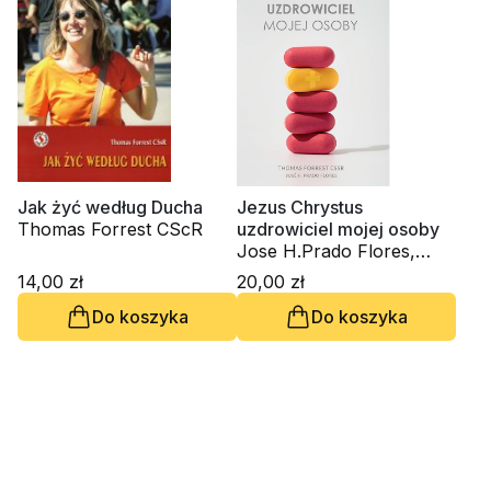
Jak żyć według Ducha
Jezus Chrystus
Thomas Forrest CScR
uzdrowiciel mojej osoby
Jose H.Prado Flores,
Thomas Forrest CScR
14,00 zł
20,00 zł
Do koszyka
Do koszyka