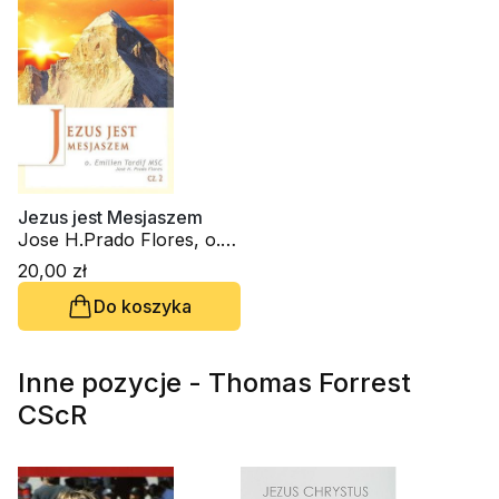
Jezus jest Mesjaszem
Jose H.Prado Flores, o.
Emilien Tardif MSC
20,00 zł
Do koszyka
Inne pozycje - Thomas Forrest
CScR