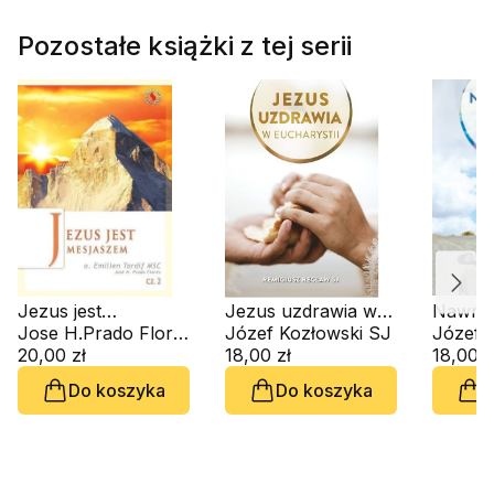
Pozostałe książki z tej serii
Jezus jest
Jezus uzdrawia w
Nawróc
Mesjaszem
Jose H.Prado Flores, o. Emilien Tardif MSC
Eucharystii
Józef Kozłowski SJ
żyć
Józef 
20,00 zł
18,00 zł
18,00 z
Do koszyka
Do koszyka
D