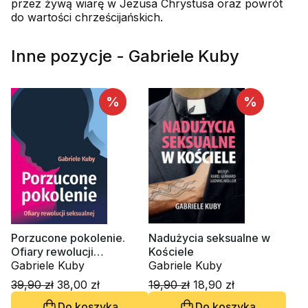
przez żywą wiarę w Jezusa Chrystusa oraz powrót
do wartości chrześcijańskich.
Inne pozycje - Gabriele Kuby
%
%
Porzucone pokolenie.
Nadużycia seksualne w
Ofiary rewolucji
Kościele
seksualnej
Gabriele Kuby
Gabriele Kuby
39,90 zł
38,00 zł
19,90 zł
18,90 zł
Do koszyka
Do koszyka