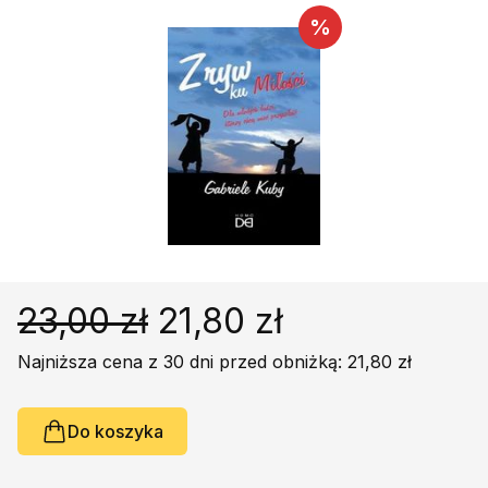
Religie
Śpiewniki
%
Kultura
Książki obcojęzyczne
Poradniki, leksykony...
Dewocjonalia
Inne
Podręczniki szkolne
Promocja
23,00 zł
21,80 zł
Najniższa cena z 30 dni przed obniżką: 21,80 zł
Do koszyka