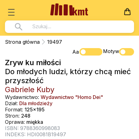
Książki
Strona główna
19497
Wszystko z kategorii - Książki
Motyw
Multimedia
Aa
Zryw ku miłości
Pismo Święte
Wszystko z kategorii - Multimedia
Dla Dzieci
Do młodych ludzi, którzy chcą mieć
Kościół Katolicki
DVD
Wszystko z kategorii - Dla Dzieci
Podręczniki
przyszłość
Duszpasterstwo
CD-ROM
Literatura (D)
Gabriele Kuby
Wszystko z kategorii - Podręczniki
Nowości
Teologia
Muzyka
Wydawnictwo:
Wydawnictwo "Homo Dei"
Płyty, DVD (D)
Podręczniki i pomoce dydaktyczne
Zaloguj się
Dział:
Dla młodzieży
Życie chrześcijańskie
Rekolekcje i inne na CD
Format:
125x195
Podręczniki i pomoce dydaktyczne
Zabawa i Nauka
Stron:
248
Duchowość
Śpiew i modlitwa
Oprawa:
miękka
ISBN: 9788360998083
Literatura piękna
Muzyka klasyczna
INDEKS: HDI0081B19497