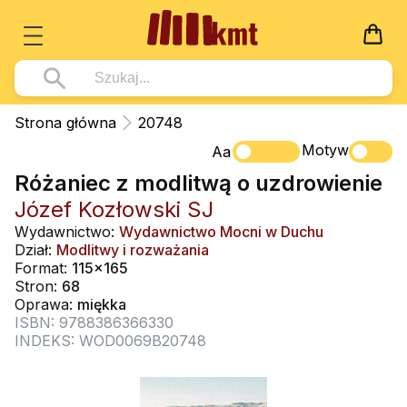
Książki
Strona główna
20748
Wszystko z kategorii - Książki
Motyw
Multimedia
Aa
Różaniec z modlitwą o uzdrowienie
Pismo Święte
Wszystko z kategorii - Multimedia
Dla Dzieci
Józef Kozłowski SJ
Kościół Katolicki
DVD
Wszystko z kategorii - Dla Dzieci
Podręczniki
Wydawnictwo:
Wydawnictwo Mocni w Duchu
Duszpasterstwo
Dział:
Modlitwy i rozważania
CD-ROM
Literatura (D)
Wszystko z kategorii - Podręczniki
Nowości
Format:
115x165
Teologia
Muzyka
Stron:
68
Płyty, DVD (D)
Podręczniki i pomoce dydaktyczne
Zaloguj się
Oprawa:
miękka
Życie chrześcijańskie
Rekolekcje i inne na CD
Podręczniki i pomoce dydaktyczne
ISBN: 9788386366330
Zabawa i Nauka
INDEKS: WOD0069B20748
Duchowość
Śpiew i modlitwa
Literatura piękna
Muzyka klasyczna