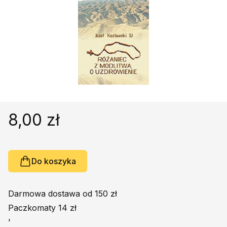
Religie
Śpiewniki
Kultura
Książki obcojęzyczne
Poradniki, leksykony...
Dewocjonalia
Inne
Podręczniki szkolne
8,00 zł
Promocja
Do koszyka
Darmowa dostawa od 150 zł
Paczkomaty 14 zł
'