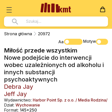
Książki
Strona główna
20972
Wszystko z kategorii - Książki
Motyw
Multimedia
Aa
Miłość przede wszystkim
Pismo Święte
Wszystko z kategorii - Multimedia
Dla Dzieci
Nowe podejście do interwencji
Kościół Katolicki
DVD
Wszystko z kategorii - Dla Dzieci
Podręczniki
wobec uzależnionych od alkoholu i
Duszpasterstwo
CD-ROM
Literatura (D)
innych substancji
Wszystko z kategorii - Podręczniki
Nowości
Teologia
Muzyka
psychoaktywnych
Płyty, DVD (D)
Podręczniki i pomoce dydaktyczne
Zaloguj się
Debra Jay
Życie chrześcijańskie
Rekolekcje i inne na CD
Podręczniki i pomoce dydaktyczne
Zabawa i Nauka
Jeff Jay
Duchowość
Śpiew i modlitwa
Wydawnictwo:
Harbor Point Sp. z o.o. / Media Rodzina/
Literatura piękna
Dział:
Wychowanie
Muzyka klasyczna
Format:
145x250