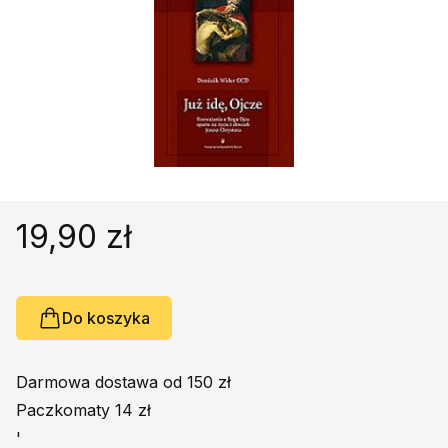
Religie
Śpiewniki
Kultura
Książki obcojęzyczne
Poradniki, leksykony...
Dewocjonalia
Inne
Podręczniki szkolne
19,90 zł
Promocja
Do koszyka
Darmowa dostawa od 150 zł
Paczkomaty 14 zł
'