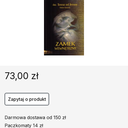
Religie
Śpiewniki
Kultura
Książki obcojęzyczne
Poradniki, leksykony...
Dewocjonalia
Inne
Podręczniki szkolne
Promocja
73,00 zł
Zapytaj o produkt
Darmowa dostawa od 150 zł
Paczkomaty 14 zł