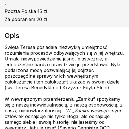
'
Poczta Polska 15 zł
Za pobraniem 20 zł
Opis
Święta Teresa posiadała niezwykłą umiejętność
rozumienia procesów odbywających się w jej wnętrzu.
Umiała niewypowiedzianie jasno, plastycznie, a
jednocześnie bardzo prawdziwie je przedstawić. Była
obdarzona mocą pozwalającą jej dojrzeć
poszczególne sprawy w ich wewnętrznym
całokształcie i ten całokształt ukazać w swoim dziele
(św. Teresa Benedykta od Krzyża - Edyta Stein).
W wewnętrznym przemierzaniu „Zamku” spotykamy
się z naszą indywidualnością, z naszą osobowością, z
naszą niepowtarzalnością... W
„Zamku wewnętrznym”
człowiek odnajduje nie tylko Boga, ale odnajduje
samego siebie i swoją historię: nie jesteśmy od
wewnątrz „tabula rasa” (Saverio Cannistrá OCD,