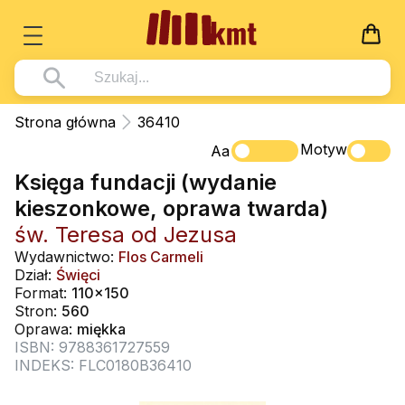
Książki
Strona główna
36410
Wszystko z kategorii - Książki
Motyw
Multimedia
Aa
Księga fundacji (wydanie
Pismo Święte
Wszystko z kategorii - Multimedia
Dla Dzieci
kieszonkowe, oprawa twarda)
Kościół Katolicki
DVD
Wszystko z kategorii - Dla Dzieci
Podręczniki
św. Teresa od Jezusa
Duszpasterstwo
CD-ROM
Literatura (D)
Wydawnictwo:
Flos Carmeli
Wszystko z kategorii - Podręczniki
Nowości
Dział:
Święci
Teologia
Muzyka
Płyty, DVD (D)
Podręczniki i pomoce dydaktyczne
Zaloguj się
Format:
110x150
Życie chrześcijańskie
Stron:
560
Rekolekcje i inne na CD
Podręczniki i pomoce dydaktyczne
Zabawa i Nauka
Oprawa:
miękka
Duchowość
ISBN: 9788361727559
Śpiew i modlitwa
INDEKS: FLC0180B36410
Literatura piękna
Muzyka klasyczna