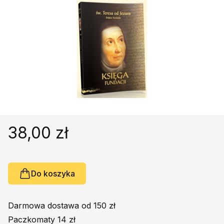
Religie
Śpiewniki
Kultura
Książki obcojęzyczne
Poradniki, leksykony...
Dewocjonalia
Inne
Podręczniki szkolne
Promocja
38,00 zł
Do koszyka
Darmowa dostawa od 150 zł
Paczkomaty 14 zł