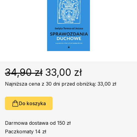
Religie
Śpiewniki
Kultura
Książki obcojęzyczne
Poradniki, leksykony...
Dewocjonalia
Inne
Podręczniki szkolne
34,90 zł
33,00 zł
Promocja
Najniższa cena z 30 dni przed obniżką: 33,00 zł
Do koszyka
Darmowa dostawa od 150 zł
Paczkomaty 14 zł