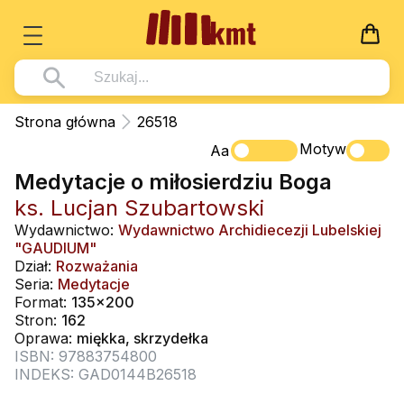
Książki
Strona główna
26518
Wszystko z kategorii - Książki
Motyw
Multimedia
Aa
Medytacje o miłosierdziu Boga
Pismo Święte
Wszystko z kategorii - Multimedia
Dla Dzieci
ks. Lucjan Szubartowski
Kościół Katolicki
DVD
Wszystko z kategorii - Dla Dzieci
Podręczniki
Wydawnictwo:
Wydawnictwo Archidiecezji Lubelskiej
Duszpasterstwo
"GAUDIUM"
CD-ROM
Literatura (D)
Wszystko z kategorii - Podręczniki
Nowości
Dział:
Rozważania
Teologia
Muzyka
Seria:
Medytacje
Płyty, DVD (D)
Podręczniki i pomoce dydaktyczne
Zaloguj się
Format:
135x200
Życie chrześcijańskie
Rekolekcje i inne na CD
Podręczniki i pomoce dydaktyczne
Stron:
162
Zabawa i Nauka
Oprawa:
miękka, skrzydełka
Duchowość
Śpiew i modlitwa
ISBN: 97883754800
INDEKS: GAD0144B26518
Literatura piękna
Muzyka klasyczna