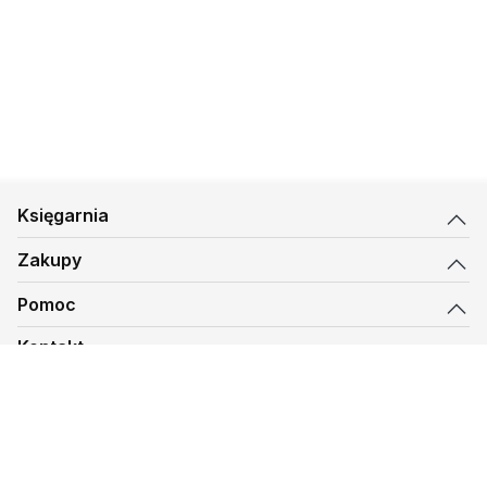
Księgarnia
Zakupy
Pomoc
Kontakt
biuro@kmt.pl
Księgarnia