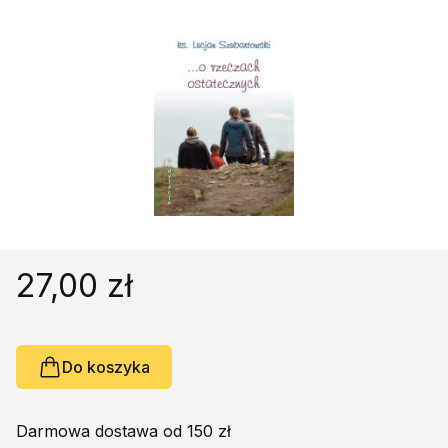
Religie
Śpiewniki
Kultura
Książki obcojęzyczne
Poradniki, leksykony...
Dewocjonalia
Inne
Podręczniki szkolne
Promocja
27,00 zł
Do koszyka
Darmowa dostawa od 150 zł