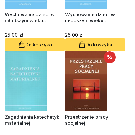
Wychowanie dzieci w
Wychowanie dzieci w
młodszym wieku
młodszym wieku
szkolnym. Część II.
szkolnym. Część I.
Wychowanie religijne
Wychowanie ogólne
25,00 zł
25,00 zł
Do koszyka
Do koszyka
%
Zagadnienia katechetyki
Przestrzenie pracy
materialnej
socjalnej