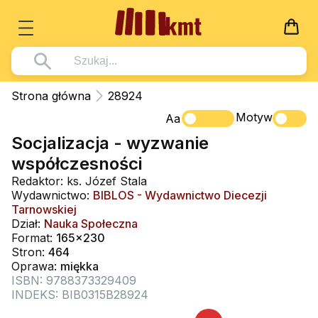
Książki
Strona główna
28924
Wszystko z kategorii - Książki
Motyw
Multimedia
Aa
Socjalizacja - wyzwanie
Pismo Święte
Wszystko z kategorii - Multimedia
Dla Dzieci
współczesności
Kościół Katolicki
DVD
Wszystko z kategorii - Dla Dzieci
Podręczniki
Redaktor: ks. Józef Stala
Duszpasterstwo
Wydawnictwo:
BIBLOS - Wydawnictwo Diecezji
CD-ROM
Literatura (D)
Wszystko z kategorii - Podręczniki
Nowości
Tarnowskiej
Teologia
Muzyka
Dział:
Nauka Społeczna
Płyty, DVD (D)
Podręczniki i pomoce dydaktyczne
Zaloguj się
Format:
165x230
Życie chrześcijańskie
Rekolekcje i inne na CD
Podręczniki i pomoce dydaktyczne
Stron:
464
Zabawa i Nauka
Oprawa:
miękka
Duchowość
Śpiew i modlitwa
ISBN: 9788373329409
INDEKS: BIB0315B28924
Literatura piękna
Muzyka klasyczna