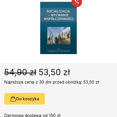
Religie
%
Śpiewniki
Kultura
Książki obcojęzyczne
Poradniki, leksykony...
Dewocjonalia
Inne
Podręczniki szkolne
Promocja
54,90 zł
53,50 zł
Najniższa cena z 30 dni przed obniżką: 53,50 zł
Do koszyka
Darmowa dostawa od 150 zł