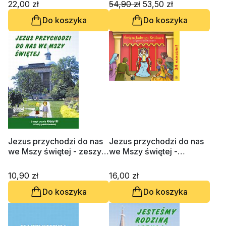
22,00 zł
54,90 zł
53,50 zł
Do koszyka
Do koszyka
Jezus przychodzi do nas
Jezus przychodzi do nas
we Mszy świętej - zeszyt
we Mszy świętej -
ucznia klasy 3 Szkoły
podręcznik klasa 3
Podstawowej
10,90 zł
16,00 zł
Do koszyka
Do koszyka