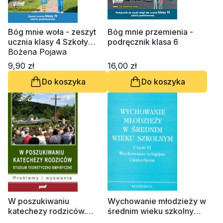
Bóg mnie woła - zeszyt
Bóg mnie przemienia -
ucznia klasy 4 Szkoły
podręcznik klasa 6
Podstawowej
Bożena Pojawa
9,90 zł
16,00 zł
Do koszyka
Do koszyka
W poszukiwaniu
Wychowanie młodzieży w
katechezy rodziców.
średnim wieku szkolnym,
Studium teoretyczno-
cz. 2