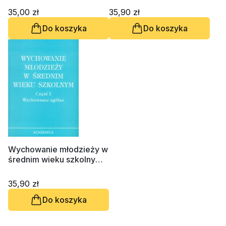
empiryczne
35,00 zł
35,90 zł
Do koszyka
Do koszyka
Wychowanie młodzieży w
średnim wieku szkolnym,
cz. 1
35,90 zł
Do koszyka