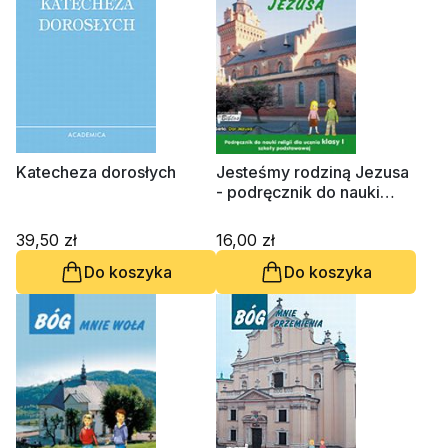
Katecheza dorosłych
Jesteśmy rodziną Jezusa
- podręcznik do nauki
religii dla ucznia klasy 1
Szkoły Podstawowej
39,50 zł
16,00 zł
Do koszyka
Do koszyka