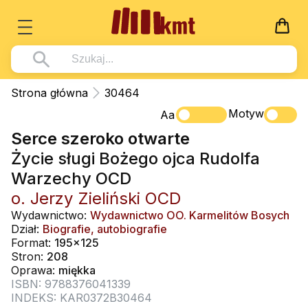
Książki
Strona główna
30464
Wszystko z kategorii - Książki
Motyw
Multimedia
Aa
Serce szeroko otwarte
Pismo Święte
Wszystko z kategorii - Multimedia
Dla Dzieci
Życie sługi Bożego ojca Rudolfa
Kościół Katolicki
DVD
Wszystko z kategorii - Dla Dzieci
Podręczniki
Warzechy OCD
Duszpasterstwo
CD-ROM
Literatura (D)
o. Jerzy Zieliński OCD
Wszystko z kategorii - Podręczniki
Nowości
Teologia
Muzyka
Wydawnictwo:
Wydawnictwo OO. Karmelitów Bosych
Płyty, DVD (D)
Podręczniki i pomoce dydaktyczne
Zaloguj się
Dział:
Biografie, autobiografie
Życie chrześcijańskie
Rekolekcje i inne na CD
Format:
195x125
Podręczniki i pomoce dydaktyczne
Zabawa i Nauka
Stron:
208
Duchowość
Śpiew i modlitwa
Oprawa:
miękka
ISBN: 9788376041339
Literatura piękna
Muzyka klasyczna
INDEKS: KAR0372B30464