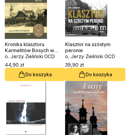
Kronika klasztoru
Klasztor na szóstym
Karmelitów Bosych w
peronie
Czernej (1880–1911)
o. Jerzy Zieliński OCD
o. Jerzy Zieliński OCD
44,90 zł
39,90 zł
Do koszyka
Do koszyka