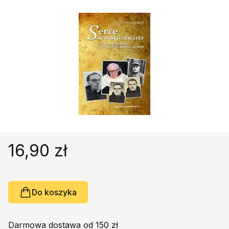
Religie
Śpiewniki
Kultura
Książki obcojęzyczne
Poradniki, leksykony...
Dewocjonalia
Inne
Podręczniki szkolne
Promocja
16,90 zł
Do koszyka
Darmowa dostawa od 150 zł