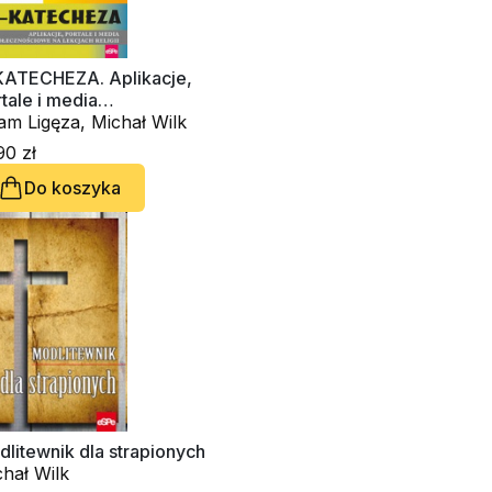
KATECHEZA. Aplikacje,
tale i media
ołecznościowe na
am Ligęza, Michał Wilk
cjach religii
90 zł
Do koszyka
litewnik dla strapionych
hał Wilk