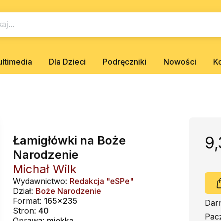
ltimedia
Dla Dzieci
Podręczniki
Nowości
K
Łamigłówki na Boże
9,
Narodzenie
Michał Wilk
Wydawnictwo:
Redakcja "eSPe"
Dział:
Boże Narodzenie
Format:
165x235
Dar
Stron:
40
Pac
Oprawa:
miękka