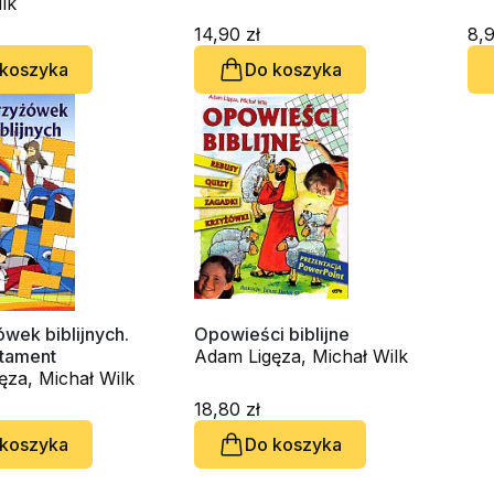
lk
14,90 zł
8,9
 koszyka
Do koszyka
wek biblijnych.
Opowieści biblijne
stament
Adam Ligęza, Michał Wilk
ęza, Michał Wilk
18,80 zł
 koszyka
Do koszyka