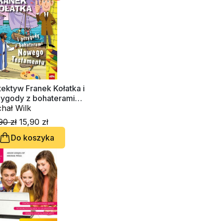
ektyw Franek Kołatka i
zygody z bohaterami
wego Testamentu
hał Wilk
90 zł
15,90 zł
Do koszyka