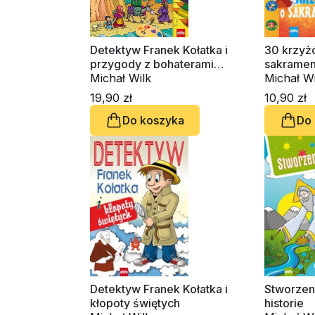
Detektyw Franek Kołatka i
30 krzyż
przygody z bohaterami
sakramen
Starego Testamentu
Michał Wilk
Michał Wi
Dziedzini
19,90 zł
10,90 zł
Do koszyka
Do
Detektyw Franek Kołatka i
Stworzeni
kłopoty świętych
historie