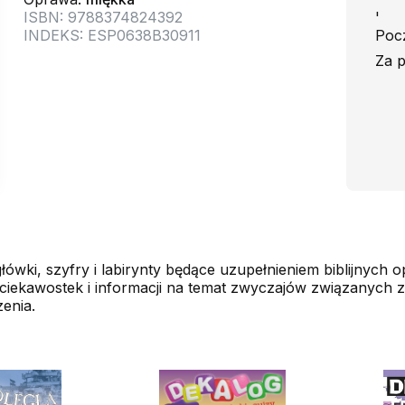
ISBN: 9788374824392
'
INDEKS: ESP0638B30911
Pocz
Za p
łówki, szyfry i labirynty będące uzupełnieniem biblijnych
 ciekawostek i informacji na temat zwyczajów związanych ze
enia.