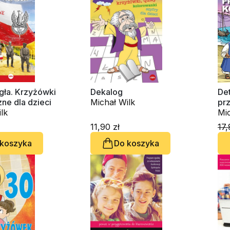
gła. Krzyżówki
Dekalog
Det
zne dla dzieci
Michał Wilk
pr
lk
No
Mic
11,90 zł
17,
 koszyka
Do koszyka