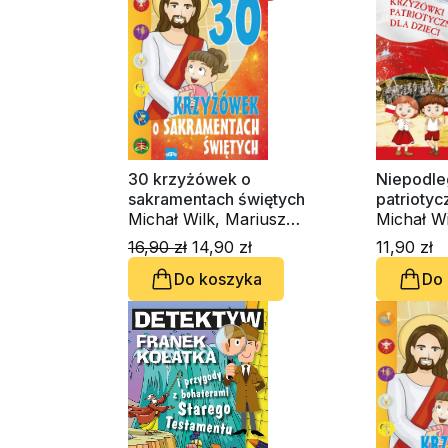
30 krzyżówek o
Niepodle
sakramentach świętych
patriotyc
Michał Wilk, Mariusz
Michał Wi
Dziedziniewicz
16,90 zł
14,90 zł
11,90 zł
Do koszyka
Do