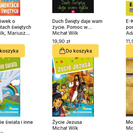
ówek o
Duch Święty daje wam
E-
tach świętych
życie. Pomoc w
por
lk, Mariusz
przygotowaniu do
Michał Wilk
sp
Ad
ewicz
bierzmowania
lek
19,90 zł
11,
 koszyka
Do koszyka
e świata i inne
Życie Jezusa
Mod
Michał Wilk
Mic