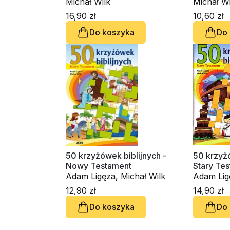
Michał Wilk
Michał Wi
16,90 zł
10,60 zł
Do koszyka
Do
50 krzyżówek biblijnych -
50 krzyżó
Nowy Testament
Stary Te
Adam Ligęza, Michał Wilk
Adam Lig
12,90 zł
14,90 zł
Do koszyka
Do