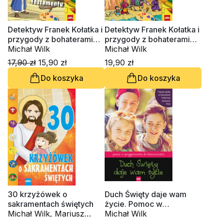
Detektyw Franek Kołatka i
Detektyw Franek Kołatka i
przygody z bohaterami
przygody z bohaterami
Nowego Testamentu
Michał Wilk
Starego Testamentu
Michał Wilk
17,90 zł
15,90 zł
19,90 zł
Do koszyka
Do koszyka
30 krzyżówek o
Duch Święty daje wam
sakramentach świętych
życie. Pomoc w
Michał Wilk, Mariusz
przygotowaniu do
Michał Wilk