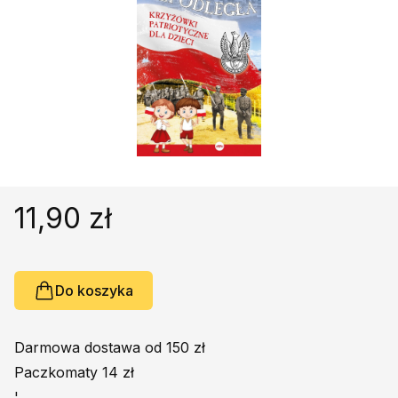
Religie
Śpiewniki
Kultura
Książki obcojęzyczne
Poradniki, leksykony...
Dewocjonalia
Inne
Podręczniki szkolne
11,90 zł
Promocja
Do koszyka
Darmowa dostawa od 150 zł
Paczkomaty 14 zł
'