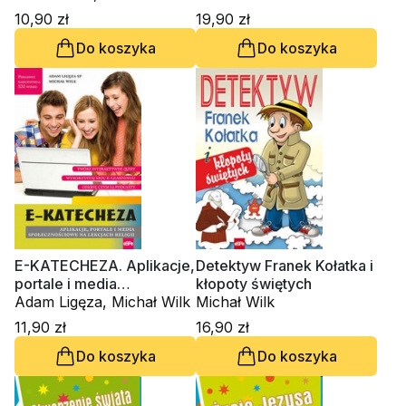
Dziedziniewicz
bierzmowania
10,90 zł
19,90 zł
Do koszyka
Do koszyka
E-KATECHEZA. Aplikacje,
Detektyw Franek Kołatka i
portale i media
kłopoty świętych
społecznościowe na
Adam Ligęza, Michał Wilk
Michał Wilk
lekcjach religii
11,90 zł
16,90 zł
Do koszyka
Do koszyka