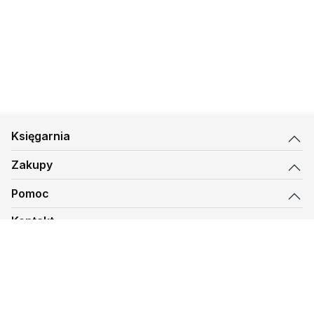
Księgarnia
Zakupy
Pomoc
Kontakt
biuro@kmt.pl
Księgarnia
© 1997-
2026
Księgarnia Mateusza, kmt.pl