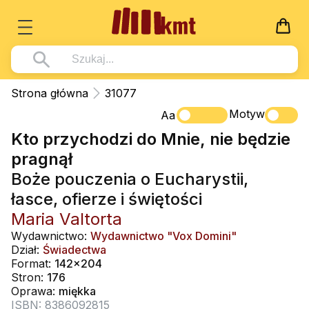
Książki
Strona główna
31077
Wszystko z kategorii - Książki
Motyw
Multimedia
Aa
Kto przychodzi do Mnie, nie będzie
Pismo Święte
Wszystko z kategorii - Multimedia
Dla Dzieci
pragnął
Kościół Katolicki
DVD
Wszystko z kategorii - Dla Dzieci
Podręczniki
Boże pouczenia o Eucharystii,
Duszpasterstwo
CD-ROM
Literatura (D)
łasce, ofierze i świętości
Wszystko z kategorii - Podręczniki
Nowości
Teologia
Muzyka
Maria Valtorta
Płyty, DVD (D)
Podręczniki i pomoce dydaktyczne
Zaloguj się
Wydawnictwo:
Wydawnictwo "Vox Domini"
Życie chrześcijańskie
Rekolekcje i inne na CD
Podręczniki i pomoce dydaktyczne
Zabawa i Nauka
Dział:
Świadectwa
Duchowość
Format:
142x204
Śpiew i modlitwa
Stron:
176
Literatura piękna
Muzyka klasyczna
Oprawa:
miękka
ISBN: 8386092815