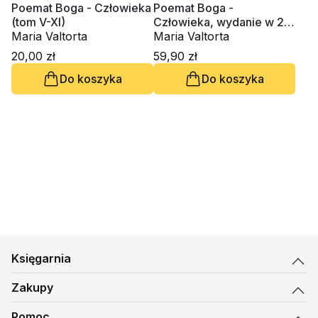
Poemat Boga - Człowieka
Poemat Boga -
(tom V-XI)
Człowieka, wydanie w 2
Maria Valtorta
tomach
Maria Valtorta
20,00 zł
59,90 zł
Do koszyka
Do koszyka
Księgarnia
Zakupy
Pomoc