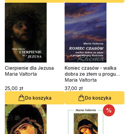
Cierpienie dla Jezusa
Koniec czasów - walka
Maria Valtorta
dobra ze złem u progu
wiosny Kościoła
Maria Valtorta
25,00 zł
37,00 zł
Do koszyka
Do koszyka
%