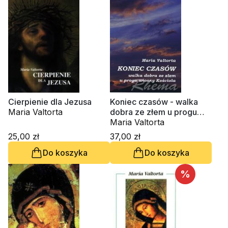
Cierpienie dla Jezusa
Koniec czasów - walka
Maria Valtorta
dobra ze złem u progu
wiosny Kościoła
Maria Valtorta
25,00 zł
37,00 zł
Do koszyka
Do koszyka
%