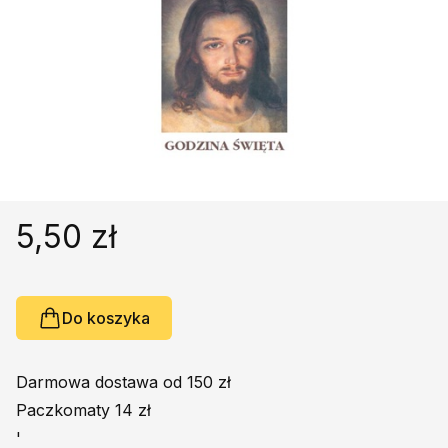
Religie
Śpiewniki
Kultura
Książki obcojęzyczne
Poradniki, leksykony...
Dewocjonalia
Inne
Podręczniki szkolne
5,50 zł
Promocja
Do koszyka
Darmowa dostawa od 150 zł
Paczkomaty 14 zł
'