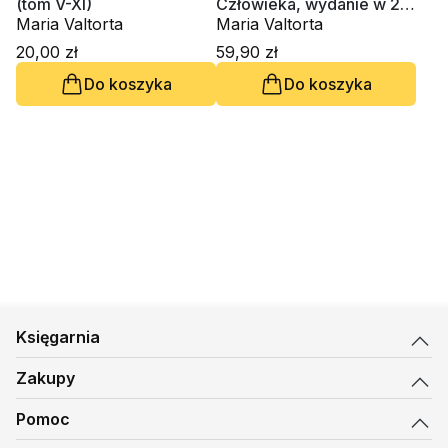
(tom V-XI)
Człowieka, wydanie w 2
Maria Valtorta
tomach
Maria Valtorta
20,00 zł
59,90 zł
Do koszyka
Do koszyka
Księgarnia
Zakupy
Pomoc