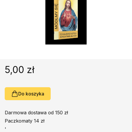
Religie
Śpiewniki
Kultura
Książki obcojęzyczne
Poradniki, leksykony...
Dewocjonalia
Inne
Podręczniki szkolne
5,00 zł
Promocja
Do koszyka
Darmowa dostawa od 150 zł
Paczkomaty 14 zł
'