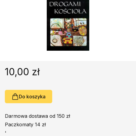
Religie
Śpiewniki
Kultura
Książki obcojęzyczne
Poradniki, leksykony...
Dewocjonalia
Inne
Podręczniki szkolne
10,00 zł
Promocja
Do koszyka
Darmowa dostawa od 150 zł
Paczkomaty 14 zł
'