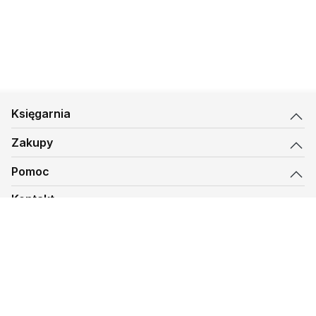
Księgarnia
Zakupy
Pomoc
Kontakt
biuro@kmt.pl
Księgarnia
© 1997-
2026
Księgarnia Mateusza, kmt.pl