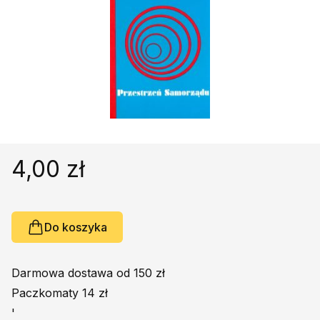
Religie
Śpiewniki
Kultura
Książki obcojęzyczne
Poradniki, leksykony...
Dewocjonalia
Inne
Podręczniki szkolne
4,00 zł
Promocja
Do koszyka
Darmowa dostawa od 150 zł
Paczkomaty 14 zł
'