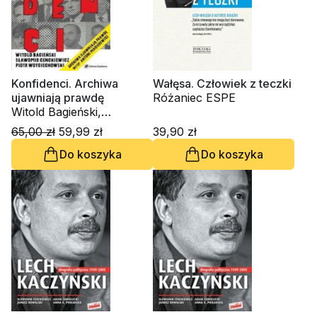
Konfidenci. Archiwa
Wałęsa. Człowiek z teczki
ujawniają prawdę
Różaniec ESPE
Witold Bagieński,
Różaniec ESPE, Piotr
65,00 zł
59,99 zł
39,90 zł
Woyciechowski
Do koszyka
Do koszyka