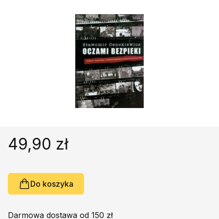
Religie
Śpiewniki
Kultura
Książki obcojęzyczne
Poradniki, leksykony...
Dewocjonalia
Inne
Podręczniki szkolne
Promocja
49,90 zł
Do koszyka
Darmowa dostawa od 150 zł