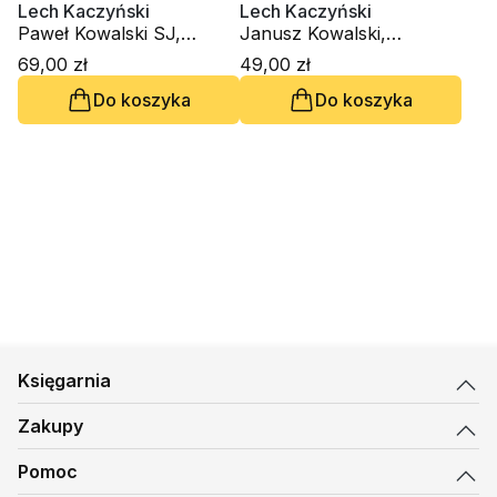
Lech Kaczyński
Lech Kaczyński
Paweł Kowalski SJ,
Janusz Kowalski,
Różaniec ESPE, Anna
Różaniec ESPE, Anna K.
69,00 zł
49,00 zł
Piekarska
Piekarska
Do koszyka
Do koszyka
Księgarnia
Zakupy
Pomoc