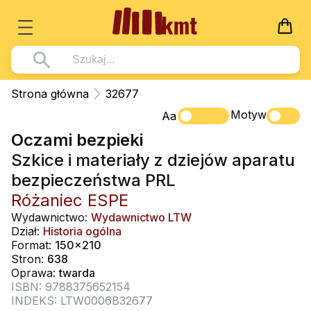
Książki
Strona główna
32677
Wszystko z kategorii - Książki
Motyw
Multimedia
Aa
Oczami bezpieki
Pismo Święte
Wszystko z kategorii - Multimedia
Dla Dzieci
Szkice i materiały z dziejów aparatu
Kościół Katolicki
DVD
Wszystko z kategorii - Dla Dzieci
Podręczniki
bezpieczeństwa PRL
Duszpasterstwo
CD-ROM
Literatura (D)
Różaniec ESPE
Wszystko z kategorii - Podręczniki
Nowości
Teologia
Muzyka
Wydawnictwo:
Wydawnictwo LTW
Płyty, DVD (D)
Podręczniki i pomoce dydaktyczne
Zaloguj się
Dział:
Historia ogólna
Życie chrześcijańskie
Rekolekcje i inne na CD
Format:
150x210
Podręczniki i pomoce dydaktyczne
Zabawa i Nauka
Stron:
638
Duchowość
Śpiew i modlitwa
Oprawa:
twarda
ISBN: 9788375652154
Literatura piękna
Muzyka klasyczna
INDEKS: LTW0006B32677