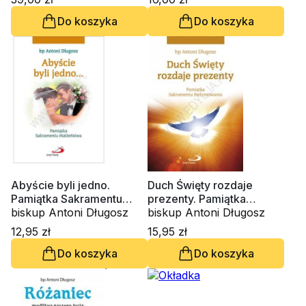
Do koszyka
Do koszyka
Abyście byli jedno.
Duch Święty rozdaje
Pamiątka Sakramentu
prezenty. Pamiątka
Małżeństwa
biskup Antoni Długosz
Sakramentu
biskup Antoni Długosz
Bierzmowania (gołębica)
12,95 zł
15,95 zł
Do koszyka
Do koszyka