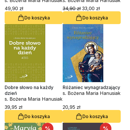
s. Bożena Maria Hanusiak
Sakramentu
s. Bożena Maria Hanusiak
49,90 zł
34,90 zł
33,00 zł
Do koszyka
Do koszyka
Dobre słowo na każdy
Różaniec wynagradzający
dzień
s. Bożena Maria Hanusiak
s. Bożena Maria Hanusiak
39,95 zł
20,95 zł
Do koszyka
Do koszyka
%
%