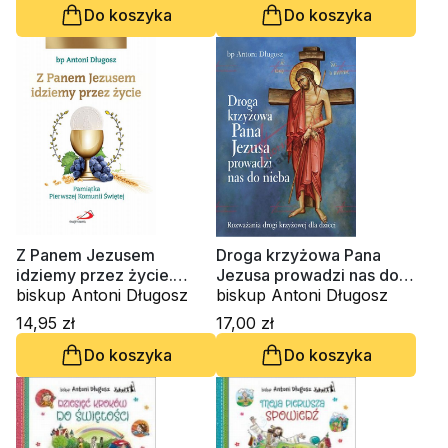
Do koszyka
Do koszyka
Z Panem Jezusem
Droga krzyżowa Pana
idziemy przez życie.
Jezusa prowadzi nas do
Pamiątka Pierwszej
biskup Antoni Długosz
nieba. Rozważania drogi
biskup Antoni Długosz
Komunii Świętej
krzyżowej dla dzieci
14,95 zł
17,00 zł
Do koszyka
Do koszyka