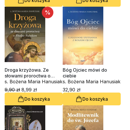
Do koszyka
Do koszyka
%
Droga krzyżowa. Ze
Bóg Ojciec mówi do
słowami proroctwa o
ciebie
Słudze Pańskim
s. Bożena Maria Hanusiak
s. Bożena Maria Hanusiak
9,90 zł
8,99 zł
32,90 zł
Do koszyka
Do koszyka