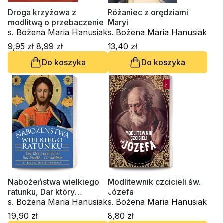
Droga krzyżowa z
Różaniec z orędziami
modlitwą o przebaczenie
Maryi
s. Bożena Maria Hanusiak
s. Bożena Maria Hanusiak
9,95 zł
8,99 zł
13,40 zł
Do koszyka
Do koszyka
Nabożeństwa wielkiego
Modlitewnik czcicieli św.
ratunku, Dar który
Józefa
odmienia los świata i
s. Bożena Maria Hanusiak
s. Bożena Maria Hanusiak
człowieka
19,90 zł
8,80 zł