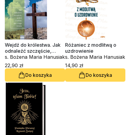
Wejdź do królestwa. Jak
Różaniec z modlitwą o
odnaleźć szczęście,
uzdrowienie
pokój i radość nie z tego
s. Bożena Maria Hanusiak
s. Bożena Maria Hanusiak
świata
22,90 zł
14,90 zł
Do koszyka
Do koszyka