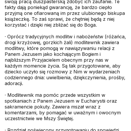
swoją pracą duszpasterską zdobyć ich zaufanie. Te
fakty dają poniekąd gwarancję, że bardzo ciepło
przyjmą one ofiarowaną im przez ulubionego biskupa
książeczkę. To zaś sprawi, że chętniej będą z niej
korzystać i dzięki niej zbliżać się do Boga.
· Oprócz tradycyjnych modlitw i nabożeństw (różańca,
drogi krzyżowej, gorzkich żali) modlitewnik zawiera
modlitwy, które pomogą w nawiązywaniu relacji z
Panem Jezusem jako kochającym Bogiem i
najbliższym Przyjacielem obecnym przy nas w
każdym momencie życia. Są tak przygotowane, aby
dziecko uczyło się rozmowy z Nim w wydarzeniach
codziennego dnia: uwielbienia, dziękczynienia, prośby,
adoracji.
· Modlitewnik ma pomóc przede wszystkim w
spotkaniach z Panem Jezusem w Eucharystii oraz
sakramencie pokuty. Zawiera mszał wraz z
komentarzami, by pomagać w uważnym i owocnym
uczestnictwie we Mszy Świętej.
· Rozdział poświęcony przygotowaniu do spowiedzi