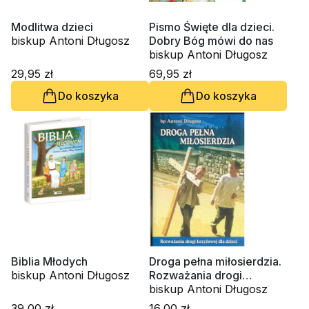
Modlitwa dzieci
Pismo Święte dla dzieci.
biskup Antoni Długosz
Dobry Bóg mówi do nas
biskup Antoni Długosz
29,95 zł
69,95 zł
Do koszyka
Do koszyka
Biblia Młodych
Droga pełna miłosierdzia.
biskup Antoni Długosz
Rozważania drogi
krzyżowej dla dzieci
biskup Antoni Długosz
39,00 zł
16,00 zł