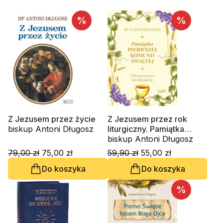
%
%
Z Jezusem przez życie
Z Jezusem przez rok
biskup Antoni Długosz
liturgiczny. Pamiątka
Pierwszej Komunii Świętej
biskup Antoni Długosz
79,00 zł
75,00 zł
59,90 zł
55,00 zł
Do koszyka
Do koszyka
%