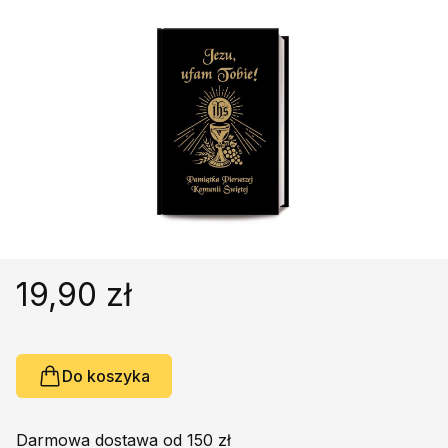
Religie
Śpiewniki
Kultura
Książki obcojęzyczne
Poradniki, leksykony...
Dewocjonalia
Inne
Podręczniki szkolne
Promocja
19,90 zł
Do koszyka
Darmowa dostawa od 150 zł