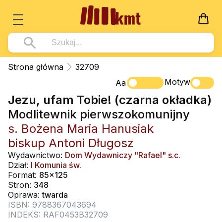
Książki
Strona główna
32709
Wszystko z kategorii - Książki
Motyw
Multimedia
Aa
Jezu, ufam Tobie! (czarna okładka)
Pismo Święte
Wszystko z kategorii - Multimedia
Dla Dzieci
Modlitewnik pierwszokomunijny
Kościół Katolicki
DVD
Wszystko z kategorii - Dla Dzieci
Podręczniki
s. Bożena Maria Hanusiak
Duszpasterstwo
CD-ROM
Literatura (D)
biskup Antoni Długosz
Wszystko z kategorii - Podręczniki
Nowości
Teologia
Muzyka
Wydawnictwo:
Dom Wydawniczy "Rafael" s.c.
Płyty, DVD (D)
Podręczniki i pomoce dydaktyczne
Zaloguj się
Dział:
I Komunia św.
Życie chrześcijańskie
Rekolekcje i inne na CD
Format:
85x125
Podręczniki i pomoce dydaktyczne
Zabawa i Nauka
Stron:
348
Duchowość
Śpiew i modlitwa
Oprawa:
twarda
ISBN: 9788367043694
Literatura piękna
Muzyka klasyczna
INDEKS: RAF0453B32709