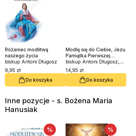
Różaniec modlitwą
Modlę się do Ciebie, Jezu.
naszego życia
Pamiątka Pierwszej
biskup Antoni Długosz
Komunii Świętej
biskup Antoni Długosz,
ks. Roman Ceglarek
9,95 zł
14,95 zł
Do koszyka
Do koszyka
Inne pozycje - s. Bożena Maria
Hanusiak
%
%