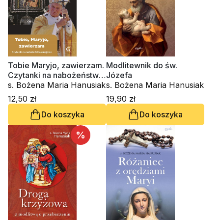
Tobie Maryjo, zawierzam.
Modlitewnik do św.
Czytanki na nabożeństwa
Józefa
majowe
s. Bożena Maria Hanusiak
s. Bożena Maria Hanusiak
12,50 zł
19,90 zł
Do koszyka
Do koszyka
%