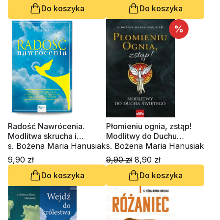
Do koszyka
Do koszyka
%
Radość Nawrócenia.
Płomieniu ognia, zstąp!
Modlitwa skrucha i
Modlitwy do Duchu
sakrament pojednania
s. Bożena Maria Hanusiak
Świętego
s. Bożena Maria Hanusiak
drogą do szczęścia
9,90 zł
9,90 zł
8,90 zł
Do koszyka
Do koszyka