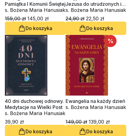
Pamiątka I Komunii Świętej
Jezusa do utrudzonych i
s. Bożena Maria Hanusiak
obciążonych
s. Bożena Maria Hanusiak
159,00 zł
145,00 zł
24,90 zł
22,50 zł
Do koszyka
Do koszyka
%
40 dni duchowej odnowy.
Ewangelia na każdy dzień
Medytacje na Wielki Post
s. Bożena Maria Hanusiak
s. Bożena Maria Hanusiak
39,90 zł
149,00 zł
139,00 zł
Do koszyka
Do koszyka