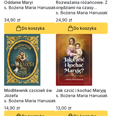
Oddanie Maryi
Rozważania różańcowe. Z
s. Bożena Maria Hanusiak
orędziami na czasy
ostateczne
s. Bożena Maria Hanusiak
34,90 zł
24,90 zł
Do koszyka
Do koszyka
Modlitewnik czcicieli św.
Jak czcić i kochać Maryję
Józefa
s. Bożena Maria Hanusiak
s. Bożena Maria Hanusiak
14,90 zł
13,00 zł