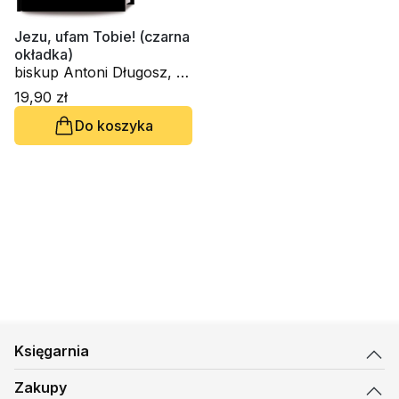
Jezu, ufam Tobie! (czarna
okładka)
biskup Antoni Długosz, s.
Bożena Maria Hanusiak
19,90 zł
Do koszyka
Księgarnia
Zakupy