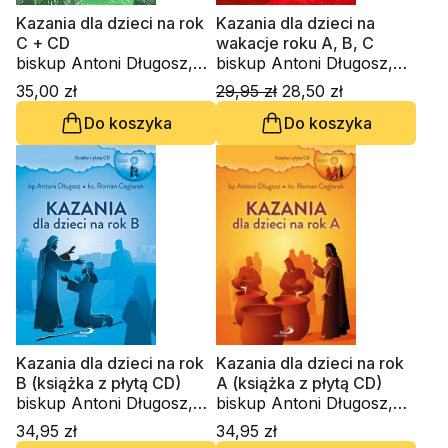
Kazania dla dzieci na rok
Kazania dla dzieci na
C + CD
wakacje roku A, B, C
biskup Antoni Długosz,
biskup Antoni Długosz,
ks. Roman Ceglarek
ks. Roman Ceglarek
35,00 zł
29,95 zł
28,50 zł
Do koszyka
Do koszyka
Kazania dla dzieci na rok
Kazania dla dzieci na rok
B (książka z płytą CD)
A (książka z płytą CD)
biskup Antoni Długosz,
biskup Antoni Długosz,
ks. Roman Ceglarek
ks. Roman Ceglarek
34,95 zł
34,95 zł