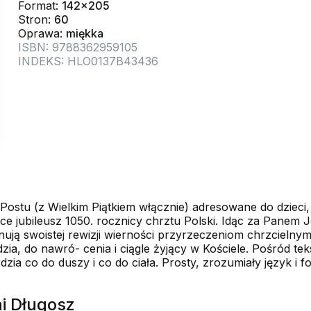
Format:
142x205
Stron:
60
Oprawa:
miękka
ISBN: 9788362959105
INDEKS: HLO0137B43436
 Postu (z Wielkim Piątkiem włącznie) adresowane do dzieci
lsce jubileusz 1050. rocznicy chrztu Polski. Idąc za Pane
ują swoistej rewizji wierności przyrzeczeniom chrzcielnym,
zia, do nawró- cenia i ciągle żyjący w Kościele. Pośród te
zia co do duszy i co do ciała. Prosty, zrozumiały język i f
ni Długosz