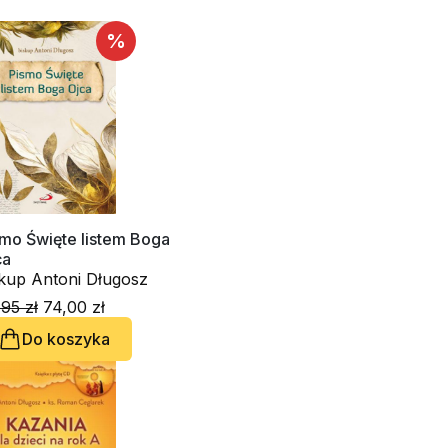
%
smo Święte listem Boga
ca
skup Antoni Długosz
95 zł
74,00 zł
Do koszyka