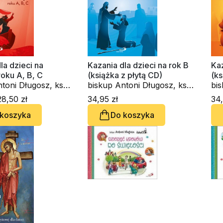
la dzieci na
Kazania dla dzieci na rok B
Kaz
oku A, B, C
(książka z płytą CD)
(ks
toni Długosz, ks.
biskup Antoni Długosz, ks.
bis
glarek
Roman Ceglarek
Ro
8,50 zł
34,95 zł
34,
 koszyka
Do koszyka