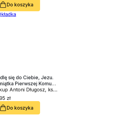
Do koszyka
lę się do Ciebie, Jezu.
miątka Pierwszej Komunii
ętej
kup Antoni Długosz, ks.
man Ceglarek
95 zł
Do koszyka