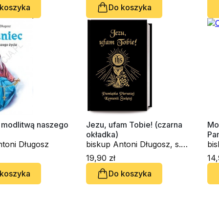
 koszyka
Do koszyka
 modlitwą naszego
Jezu, ufam Tobie! (czarna
Mod
okładka)
Pa
ntoni Długosz
biskup Antoni Długosz, s.
Świ
bis
Bożena Maria Hanusiak
Ro
19,90 zł
14,
 koszyka
Do koszyka