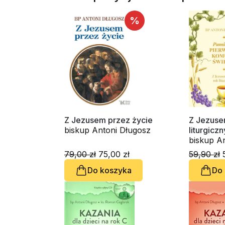
%
Z Jezusem przez życie
Z Jezuse
biskup Antoni Długosz
liturgicz
Pierwszej
biskup A
79,00 zł
75,00 zł
59,90 zł
5
Do koszyka
Do