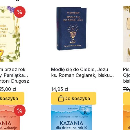
%
m przez rok
Modlę się do Ciebie, Jezu
Pi
ny. Pamiątka
ks. Roman Ceglarek, biskup
Oj
 Komunii Świętej
ntoni Długosz
Antoni Długosz
bi
5,00 zł
14,95 zł
79,
 koszyka
Do koszyka
%