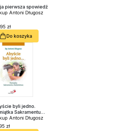
ja pierwsza spowiedź
skup Antoni Długosz
95 zł
Do koszyka
ście byli jedno.
miątka Sakramentu
łżeństwa
skup Antoni Długosz
95 zł