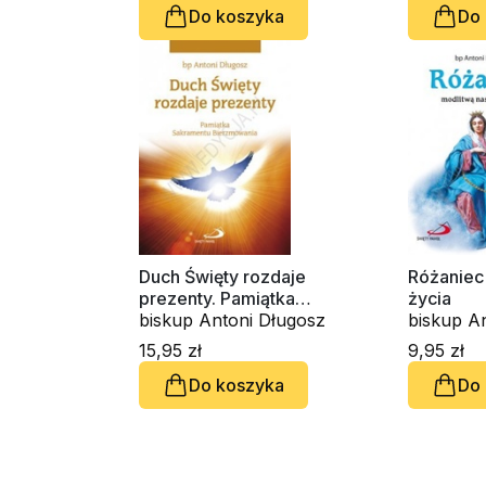
Do koszyka
Do
Duch Święty rozdaje
Różaniec
prezenty. Pamiątka
życia
Sakramentu Bierzmowania
biskup Antoni Długosz
biskup A
(gołębica)
15,95 zł
9,95 zł
Do koszyka
Do