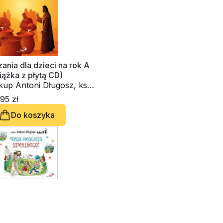
ania dla dzieci na rok A
iążka z płytą CD)
kup Antoni Długosz, ks.
man Ceglarek
95 zł
Do koszyka