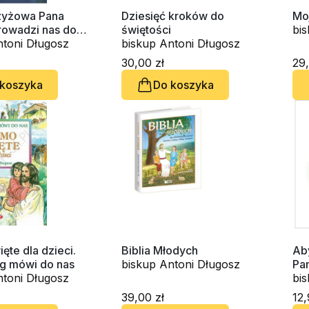
zyżowa Pana
Dziesięć kroków do
Mo
rowadzi nas do
świętości
bi
ozważania drogi
ntoni Długosz
biskup Antoni Długosz
 dla dzieci
30,00 zł
29,
 koszyka
Do koszyka
ęte dla dzieci.
Biblia Młodych
Aby
g mówi do nas
biskup Antoni Długosz
Pa
ntoni Długosz
Ma
bi
39,00 zł
12,