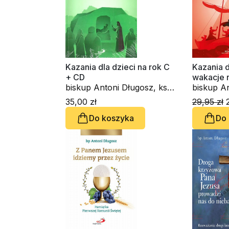
Kazania dla dzieci na rok C
Kazania d
+ CD
wakacje r
biskup Antoni Długosz, ks.
biskup An
Roman Ceglarek
Roman Ce
35,00 zł
29,95 zł
2
Do koszyka
Do