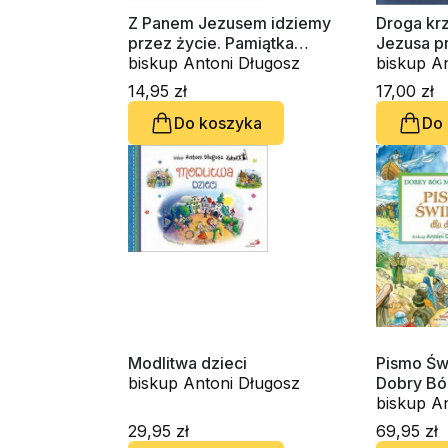
Z Panem Jezusem idziemy
Droga kr
przez życie. Pamiątka
Jezusa p
Pierwszej Komunii Świętej
biskup Antoni Długosz
nieba. R
biskup A
krzyżowej
14,95 zł
17,00 zł
Do koszyka
Do
Modlitwa dzieci
Pismo Świ
biskup Antoni Długosz
Dobry Bó
biskup A
29,95 zł
69,95 zł