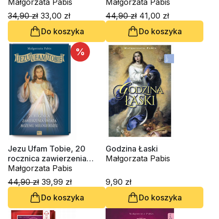
Historia Świadectwa Cuda
Małgorzata Pabis
świata Bożemu
Małgorzata Pabis
Miejsca kultu
Miłosierdziu
34,90 zł
33,00 zł
44,90 zł
41,00 zł
Do koszyka
Do koszyka
%
Jezu Ufam Tobie, 20
Godzina Łaski
rocznica zawierzenia
Małgorzata Pabis
świata Bożemu
Małgorzata Pabis
Miłosierdziu
44,90 zł
39,99 zł
9,90 zł
Do koszyka
Do koszyka