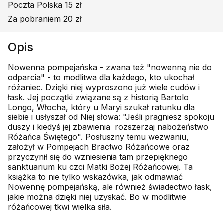
Poczta Polska 15 zł
Za pobraniem 20 zł
Opis
Nowenna pompejańska - zwana też "nowenną nie do
odparcia" - to modlitwa dla każdego, kto ukochał
różaniec. Dzięki niej wyproszono już wiele cudów i
łask. Jej początki związane są z historią Bartolo
Longo, Włocha, który u Maryi szukał ratunku dla
siebie i usłyszał od Niej słowa: "Jeśli pragniesz spokoju
duszy i kiedyś jej zbawienia, rozszerzaj nabożeństwo
Różańca Świętego". Posłuszny temu wezwaniu,
założył w Pompejach Bractwo Różańcowe oraz
przyczynił się do wzniesienia tam przepięknego
sanktuarium ku czci Matki Bożej Różańcowej. Ta
książka to nie tylko wskazówka, jak odmawiać
Nowennę pompejańską, ale również świadectwo łask,
jakie można dzięki niej uzyskać. Bo w modlitwie
różańcowej tkwi wielka siła.