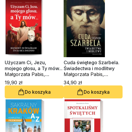
Użyczam Ci, Jezu,
Cuda świętego Szarbela.
mojego głosu, a Ty mów...
Świadectwa i modlitwy
Małgorzata Pabis,
Małgorzata Pabis,
Agnieszka Gracz
Katarzyna Stokłosa
19,90 zł
34,90 zł
Do koszyka
Do koszyka