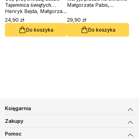
Tajemnica świętych
Małgorzata Pabis,
obcowania
Henryk Bejda, Małgorzata
Mieczysław Pabis,
Pabis
Henryk Bejda
24,90 zł
29,90 zł
Do koszyka
Do koszyka
Księgarnia
Zakupy
Pomoc