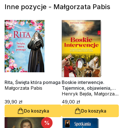
Inne pozycje - Małgorzata Pabis
Rita, Święta która pomaga
Boskie interwencje.
Małgorzata Pabis
Tajemnice, objawienia,
niewytłumaczalne cuda
Henryk Bejda, Małgorzata
Pabis
39,90 zł
49,00 zł
Do koszyka
Do koszyka
%