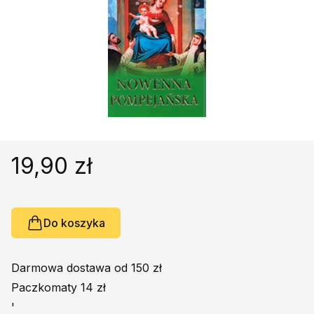
Religie
Śpiewniki
Kultura
Książki obcojęzyczne
Poradniki, leksykony...
Dewocjonalia
Inne
Podręczniki szkolne
19,90 zł
Promocja
Do koszyka
Darmowa dostawa od 150 zł
Paczkomaty 14 zł
'