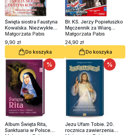
Święta siostra Faustyna
Bł. KS. Jerzy Popiełuszko
Kowalska. Niezwykłe
Męczennik za Wiarę
spotkania z Panem
Małgorzata Pabis
(komiks)
Małgorzata Pabis
Jezusem
9,90 zł
24,90 zł
Do koszyka
Do koszyka
%
%
Album Święta Rita,
Jezu Ufam Tobie. 20.
Sanktuaria w Polsce
rocznica zawierzenia