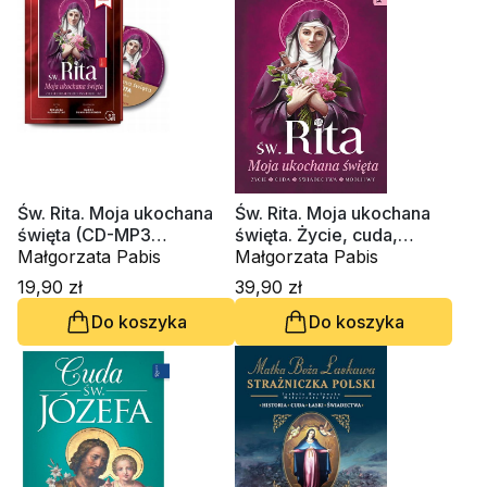
Św. Rita. Moja ukochana
Św. Rita. Moja ukochana
święta (CD-MP3
święta. Życie, cuda,
audiobook)
Małgorzata Pabis
świadectwa, modlitwy
Małgorzata Pabis
19,90 zł
39,90 zł
Do koszyka
Do koszyka