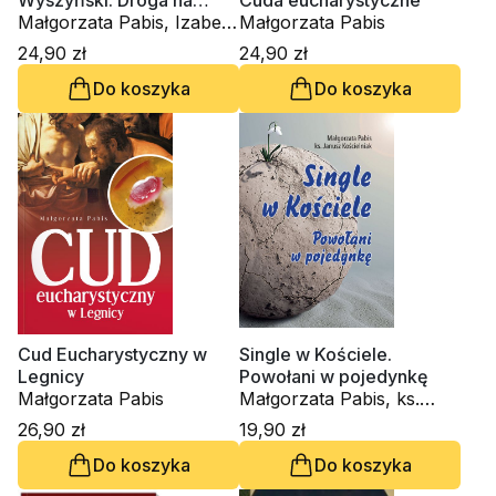
Wyszyński. Droga na
Cuda eucharystyczne
ołtarze, życie, dzieło,
Małgorzata Pabis, Izabela
Małgorzata Pabis
świadectwa
Kozłowska
24,90 zł
24,90 zł
Do koszyka
Do koszyka
Cud Eucharystyczny w
Single w Kościele.
Legnicy
Powołani w pojedynkę
Małgorzata Pabis
Małgorzata Pabis, ks.
Janusz Kościelniak
26,90 zł
19,90 zł
Do koszyka
Do koszyka