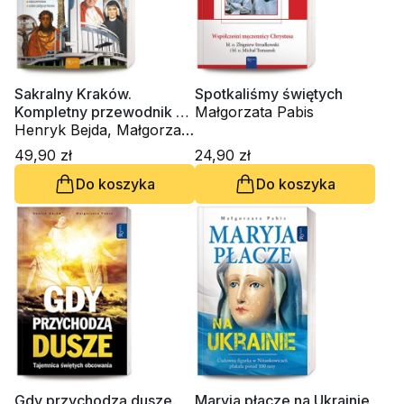
Sakralny Kraków.
Spotkaliśmy świętych
Kompletny przewodnik od
Małgorzata Pabis
Ado Z.
Henryk Bejda, Małgorzata
Pabis, Mieczysław Pabis
49,90 zł
24,90 zł
Do koszyka
Do koszyka
Gdy przychodzą dusze.
Maryja płacze na Ukrainie