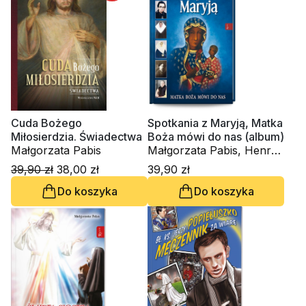
Cuda Bożego
Spotkania z Maryją, Matka
Miłosierdzia. Świadectwa
Boża mówi do nas (album)
Małgorzata Pabis
Małgorzata Pabis, Henryk
Bejda
39,90 zł
38,00 zł
39,90 zł
Do koszyka
Do koszyka