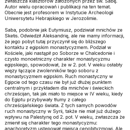
zwłaszcza klasztorów założonych przez św. Sabę.
Autor wielu opracowań i publikacji na ten temat.
Obecnie jest profesorem w Instytucie Archeologii
Uniwersytetu Hebrajskiego w Jerozolimie.
Saba, podobnie jak Eutymiusz, podziwiał mnichów ze
Sketis. Odwiedził Aleksandrię, ale nie mamy informacji,
że jego pobyt tutaj przyczynił się do bliższego
kontaktu z egipskim monastycyzmem. Podział w
Kościele, jaki nastąpił po Soborze w Chalcedonie i
czysto monoetniczny charakter monastycyzmu
egipskiego, spowodował, że w 2. poł. V wieku osłabły
więzy łączące zwolenników tego soboru z
monastycyzmem egipskim. Ruch monastyczny w
Egipcie od tego czasu nie był już dłużej punktem
centralnym i przykładem dla mnichów i świeckich
chrześcijan, tak jak miało to miejsce w IV wieku, kiedy
do Egiptu przybywały tłumy z całego
chrześcijańskiego świata. Z tych samych powodów
ruch monastyczny w Syrii, także nie miał już dużego
wpływu na Palestynę od 2. poł. V wieku, zwłaszcza że
zmienił się charakter tego monastycyzmu:
anachoretyzm ustępował miejsca cenobityzmowi. Ale