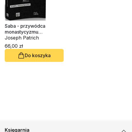
Saba - przywódca
monastycyzmu
palestyńskiego t. 1
Joseph Patrich
66,00 zł
Do koszyka
Księgarnia