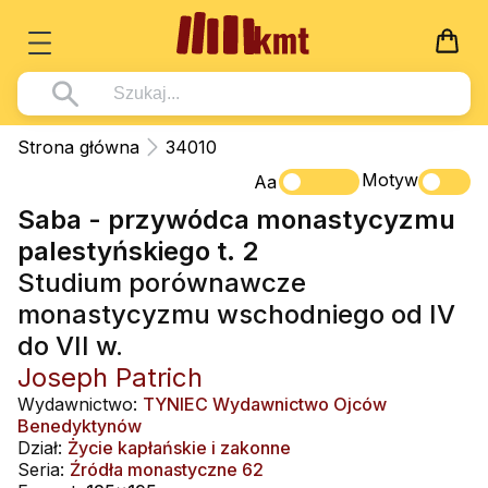
Książki
Strona główna
34010
Wszystko z kategorii - Książki
Motyw
Multimedia
Aa
Saba - przywódca monastycyzmu
Pismo Święte
Wszystko z kategorii - Multimedia
Dla Dzieci
palestyńskiego t. 2
Kościół Katolicki
DVD
Wszystko z kategorii - Dla Dzieci
Podręczniki
Studium porównawcze
Duszpasterstwo
CD-ROM
Literatura (D)
monastycyzmu wschodniego od IV
Wszystko z kategorii - Podręczniki
Nowości
Teologia
Muzyka
do VII w.
Płyty, DVD (D)
Podręczniki i pomoce dydaktyczne
Zaloguj się
Joseph Patrich
Życie chrześcijańskie
Rekolekcje i inne na CD
Podręczniki i pomoce dydaktyczne
Zabawa i Nauka
Wydawnictwo:
TYNIEC Wydawnictwo Ojców
Duchowość
Śpiew i modlitwa
Benedyktynów
Dział:
Życie kapłańskie i zakonne
Literatura piękna
Muzyka klasyczna
Seria:
Źródła monastyczne 62