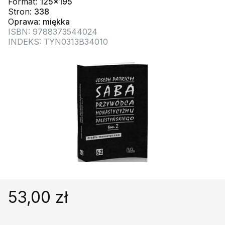
Format:
125x195
Religie
Śpiewniki
Stron:
338
Kultura
Oprawa:
miękka
ISBN: 9788373544024
Książki obcojęzyczne
INDEKS: TYN0313B34010
Poradniki, leksykony...
Dewocjonalia
Inne
Podręczniki szkolne
Promocja
53,00 zł