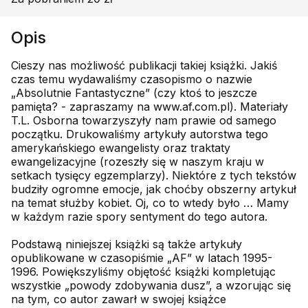
Opis
Cieszy nas możliwość publikacji takiej książki. Jakiś
czas temu wydawaliśmy czasopismo o nazwie
„Absolutnie Fantastyczne” (czy ktoś to jeszcze
pamięta? - zapraszamy na www.af.com.pl). Materiały
T.L. Osborna towarzyszyły nam prawie od samego
początku. Drukowaliśmy artykuły autorstwa tego
amerykańskiego ewangelisty oraz traktaty
ewangelizacyjne (rozeszły się w naszym kraju w
setkach tysięcy egzemplarzy). Niektóre z tych tekstów
budziły ogromne emocje, jak choćby obszerny artykuł
na temat służby kobiet. Oj, co to wtedy było … Mamy
w każdym razie spory sentyment do tego autora.
Podstawą niniejszej książki są także artykuły
opublikowane w czasopiśmie „AF” w latach 1995-
1996. Powiększyliśmy objętość książki kompletując
wszystkie „powody zdobywania dusz”, a wzorując się
na tym, co autor zawarł w swojej książce