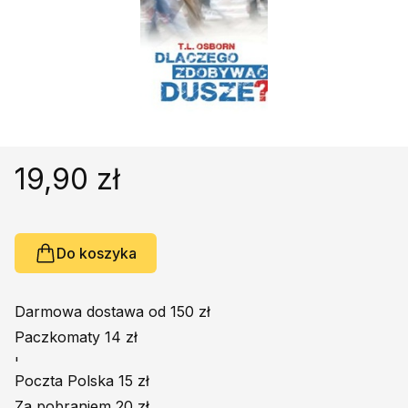
Religie
Śpiewniki
Kultura
Książki obcojęzyczne
Poradniki, leksykony...
Dewocjonalia
Inne
19,90 zł
Podręczniki szkolne
Promocja
Do koszyka
Darmowa dostawa od 150 zł
Paczkomaty 14 zł
'
Poczta Polska 15 zł
Za pobraniem 20 zł