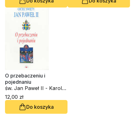
Do koszyka
Do koszyka
O przebaczeniu i
pojednaniu
św. Jan Paweł II - Karol
Wojtyła
12,00 zł
Do koszyka