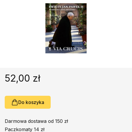
Religie
Śpiewniki
Kultura
Książki obcojęzyczne
Poradniki, leksykony...
Dewocjonalia
Inne
Podręczniki szkolne
Promocja
52,00 zł
Do koszyka
Darmowa dostawa od 150 zł
Paczkomaty 14 zł