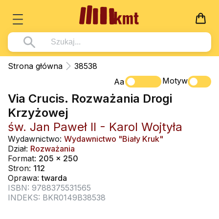
Książki
Strona główna
38538
Wszystko z kategorii - Książki
Motyw
Multimedia
Aa
Via Crucis. Rozważania Drogi
Pismo Święte
Wszystko z kategorii - Multimedia
Dla Dzieci
Krzyżowej
Kościół Katolicki
DVD
Wszystko z kategorii - Dla Dzieci
Podręczniki
św. Jan Paweł II - Karol Wojtyła
Duszpasterstwo
CD-ROM
Literatura (D)
Wydawnictwo:
Wydawnictwo "Biały Kruk"
Wszystko z kategorii - Podręczniki
Nowości
Dział:
Rozważania
Teologia
Muzyka
Płyty, DVD (D)
Podręczniki i pomoce dydaktyczne
Zaloguj się
Format:
205 x 250
Życie chrześcijańskie
Stron:
112
Rekolekcje i inne na CD
Podręczniki i pomoce dydaktyczne
Zabawa i Nauka
Oprawa:
twarda
Duchowość
ISBN: 9788375531565
Śpiew i modlitwa
INDEKS: BKR0149B38538
Literatura piękna
Muzyka klasyczna