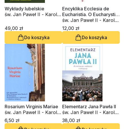
Wykłady lubelskie
Encyklika Ecclesia de
św. Jan Paweł II - Karol
Eucharistia. O Eucharystii
Wojtyła
w życiu Kościoła
św. Jan Paweł II - Karol
Wojtyła
49,00 zł
12,00 zł
Do koszyka
Do koszyka
Rosarium Virginis Mariae
Elementarz Jana Pawła II
św. Jan Paweł II - Karol
św. Jan Paweł II - Karol
Wojtyła
Wojtyła
6,50 zł
38,00 zł