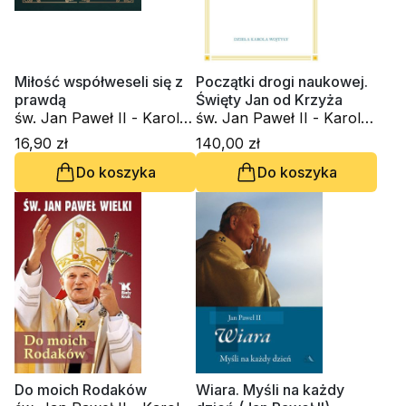
Miłość współweseli się z
Początki drogi naukowej.
prawdą
Święty Jan od Krzyża
św. Jan Paweł II - Karol
św. Jan Paweł II - Karol
Wojtyła
Wojtyła
16,90 zł
140,00 zł
Do koszyka
Do koszyka
Do moich Rodaków
Wiara. Myśli na każdy