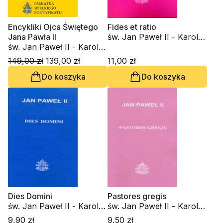
Encykliki Ojca Świętego
Fides et ratio
Jana Pawła II
św. Jan Paweł II - Karol
św. Jan Paweł II - Karol
Wojtyła
Wojtyła
149,00 zł
139,00 zł
11,00 zł
Do koszyka
Do koszyka
Dies Domini
Pastores gregis
św. Jan Paweł II - Karol
św. Jan Paweł II - Karol
Wojtyła
Wojtyła
9,90 zł
9,50 zł