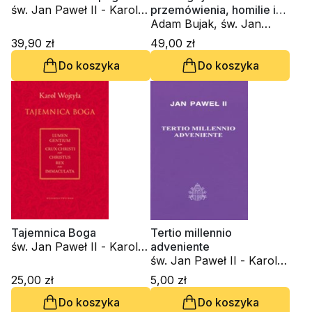
św. Jan Paweł II - Karol
przemówienia, homilie i
Wojtyła
nagrania
Adam Bujak, św. Jan
Paweł II - Karol Wojtyła
39,90 zł
49,00 zł
Do koszyka
Do koszyka
Tajemnica Boga
Tertio millennio
św. Jan Paweł II - Karol
adveniente
Wojtyła
św. Jan Paweł II - Karol
Wojtyła
25,00 zł
5,00 zł
Do koszyka
Do koszyka