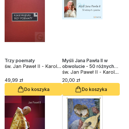
Trzy poematy
Myśli Jana Pawła II w
św. Jan Paweł II - Karol
obwolucie - 50 różnych
Wojtyła
cytatów - wydanie
św. Jan Paweł II - Karol
błękitne
Wojtyła
49,99 zł
20,00 zł
Do koszyka
Do koszyka