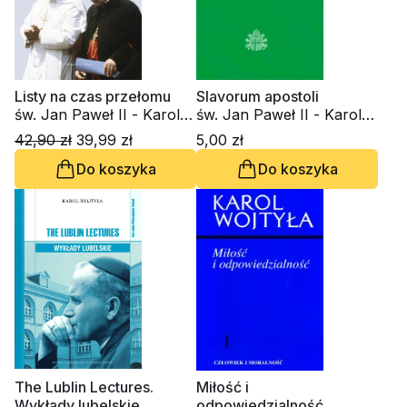
Listy na czas przełomu
Slavorum apostoli
św. Jan Paweł II - Karol
św. Jan Paweł II - Karol
Wojtyła, kard. Stefan
Wojtyła
42,90 zł
39,99 zł
5,00 zł
Wyszyński
Do koszyka
Do koszyka
The Lublin Lectures.
Miłość i
Wykłady lubelskie
odpowiedzialność