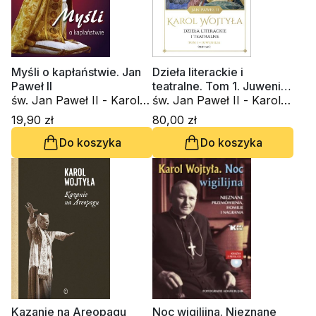
Myśli o kapłaństwie. Jan
Dzieła literackie i
Paweł II
teatralne. Tom 1. Juwenilia
św. Jan Paweł II - Karol
1938-1946
św. Jan Paweł II - Karol
Wojtyła
Wojtyła
19,90 zł
80,00 zł
Do koszyka
Do koszyka
Kazanie na Areopagu
Noc wigilijna. Nieznane