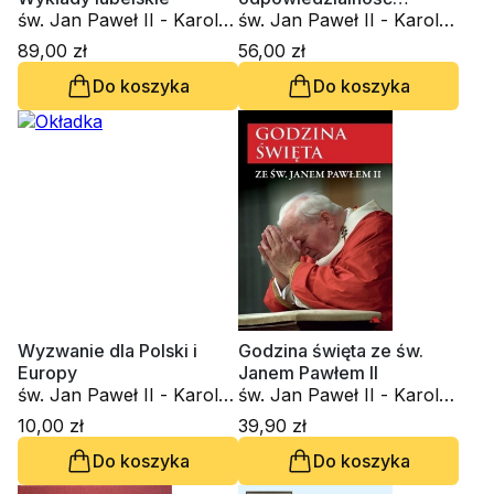
św. Jan Paweł II - Karol
(twarda oprawa)
św. Jan Paweł II - Karol
Wojtyła
Wojtyła
89,00 zł
56,00 zł
Do koszyka
Do koszyka
Wyzwanie dla Polski i
Godzina święta ze św.
Europy
Janem Pawłem II
św. Jan Paweł II - Karol
św. Jan Paweł II - Karol
Wojtyła
Wojtyła
10,00 zł
39,90 zł
Do koszyka
Do koszyka