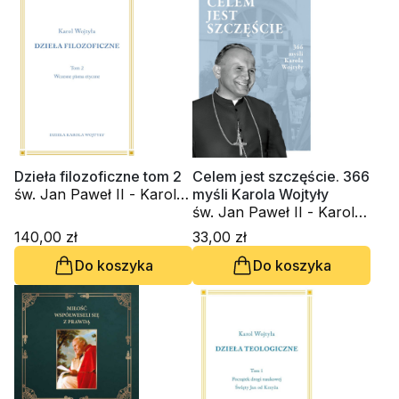
Dzieła filozoficzne tom 2
Celem jest szczęście. 366
św. Jan Paweł II - Karol
myśli Karola Wojtyły
Wojtyła
św. Jan Paweł II - Karol
Wojtyła
140,00 zł
33,00 zł
Do koszyka
Do koszyka