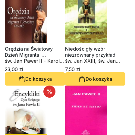
Orędzia na Światowy
Niedościgły wzór i
Dzień Migranta i
niezrównany przykład
Uchodźcy 1985 - 2005
św. Jan Paweł II - Karol
św. Jan XXIII, św. Jan
Wojtyła
Paweł II - Karol Wojtyła
23,00 zł
7,50 zł
Do koszyka
Do koszyka
%