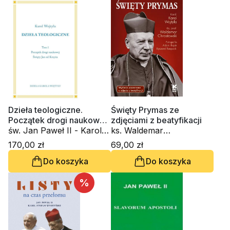
Dzieła teologiczne.
Święty Prymas ze
Początek drogi naukowej.
zdjęciami z beatyfikacji
Święty Jan od Krzyża
św. Jan Paweł II - Karol
ks. Waldemar
Wojtyła
Chrostowski, św. Jan
170,00 zł
69,00 zł
Paweł II - Karol Wojtyła,
Do koszyka
Do koszyka
Adam Bujak
%