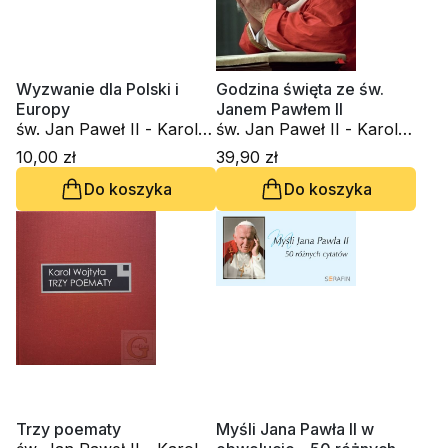
Wyzwanie dla Polski i
Godzina święta ze św.
Europy
Janem Pawłem II
św. Jan Paweł II - Karol
św. Jan Paweł II - Karol
Wojtyła
Wojtyła
10,00 zł
39,90 zł
Do koszyka
Do koszyka
Trzy poematy
Myśli Jana Pawła II w