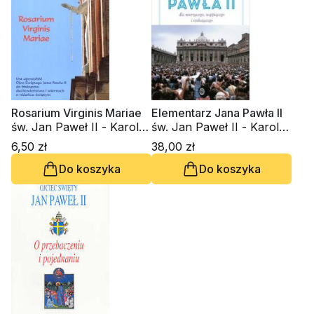
Rosarium Virginis Mariae
Elementarz Jana Pawła II
św. Jan Paweł II - Karol
św. Jan Paweł II - Karol
Wojtyła
Wojtyła
6,50 zł
38,00 zł
Do koszyka
Do koszyka