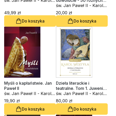
św. Jan Paweł II - Karol
obwolucie - 50 różnych
Wojtyła
cytatów - wydanie
św. Jan Paweł II - Karol
błękitne
Wojtyła
49,99 zł
20,00 zł
Do koszyka
Do koszyka
Myśli o kapłaństwie. Jan
Dzieła literackie i
Paweł II
teatralne. Tom 1. Juwenilia
św. Jan Paweł II - Karol
1938-1946
św. Jan Paweł II - Karol
Wojtyła
Wojtyła
19,90 zł
80,00 zł
Do koszyka
Do koszyka