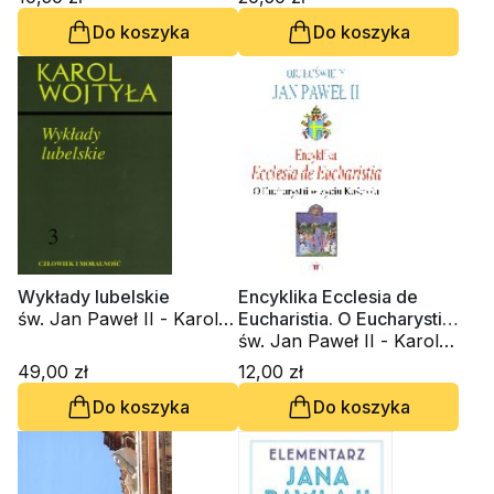
Do koszyka
Do koszyka
Wykłady lubelskie
Encyklika Ecclesia de
św. Jan Paweł II - Karol
Eucharistia. O Eucharystii
Wojtyła
w życiu Kościoła
św. Jan Paweł II - Karol
Wojtyła
49,00 zł
12,00 zł
Do koszyka
Do koszyka