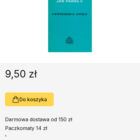
Religie
Śpiewniki
Kultura
Książki obcojęzyczne
Poradniki, leksykony...
Dewocjonalia
Inne
Podręczniki szkolne
9,50 zł
Promocja
Do koszyka
Darmowa dostawa od 150 zł
Paczkomaty 14 zł
'