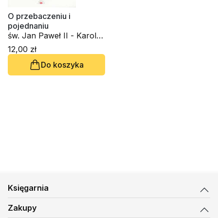
O przebaczeniu i
pojednaniu
św. Jan Paweł II - Karol
Wojtyła
12,00 zł
Do koszyka
Księgarnia
Zakupy