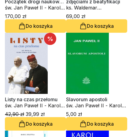
Początek drogi naukowej.
zdjęciami z beatyfikacji
Święty Jan od Krzyża
św. Jan Paweł II - Karol
ks. Waldemar
Wojtyła
Chrostowski, św. Jan
170,00 zł
69,00 zł
Paweł II - Karol Wojtyła,
Do koszyka
Do koszyka
Adam Bujak
%
Listy na czas przełomu
Slavorum apostoli
św. Jan Paweł II - Karol
św. Jan Paweł II - Karol
Wojtyła, kard. Stefan
Wojtyła
42,90 zł
39,99 zł
5,00 zł
Wyszyński
Do koszyka
Do koszyka