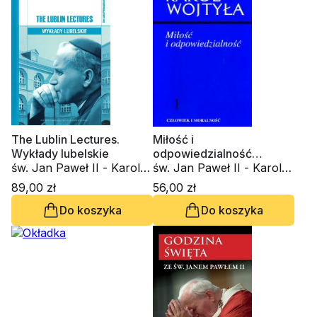
The Lublin Lectures.
Miłość i
Wykłady lubelskie
odpowiedzialność
św. Jan Paweł II - Karol
(twarda oprawa)
św. Jan Paweł II - Karol
Wojtyła
Wojtyła
89,00 zł
56,00 zł
Do koszyka
Do koszyka