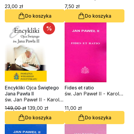
Wojtyła
Paweł II - Karol Wojtyła
23,00 zł
7,50 zł
Do koszyka
Do koszyka
%
Encykliki Ojca Świętego
Fides et ratio
Jana Pawła II
św. Jan Paweł II - Karol
św. Jan Paweł II - Karol
Wojtyła
Wojtyła
149,00 zł
139,00 zł
11,00 zł
Do koszyka
Do koszyka