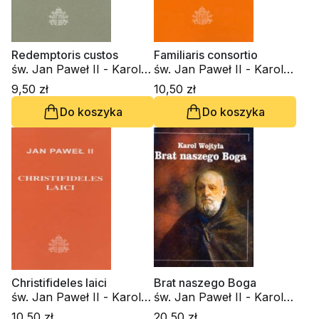
Redemptoris custos
Familiaris consortio
św. Jan Paweł II - Karol
św. Jan Paweł II - Karol
Wojtyła
Wojtyła
9,50 zł
10,50 zł
Do koszyka
Do koszyka
Christifideles laici
Brat naszego Boga
św. Jan Paweł II - Karol
św. Jan Paweł II - Karol
Wojtyła
Wojtyła
10,50 zł
20,50 zł