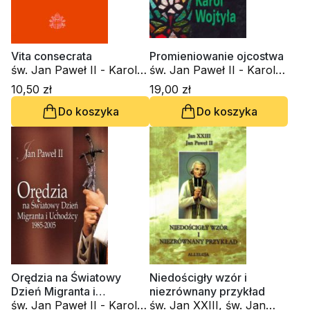
Vita consecrata
Promieniowanie ojcostwa
św. Jan Paweł II - Karol
św. Jan Paweł II - Karol
Wojtyła
Wojtyła
10,50 zł
19,00 zł
Do koszyka
Do koszyka
Orędzia na Światowy
Niedościgły wzór i
Dzień Migranta i
niezrównany przykład
Uchodźcy 1985 - 2005
św. Jan Paweł II - Karol
św. Jan XXIII, św. Jan