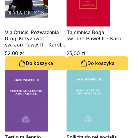
Via Crucis. Rozważania
Tajemnica Boga
Drogi Krzyżowej
św. Jan Paweł II - Karol
św. Jan Paweł II - Karol
Wojtyła
Wojtyła
52,00 zł
25,00 zł
Do koszyka
Do koszyka
Tertio millennio
Sollicitudo rei socialis