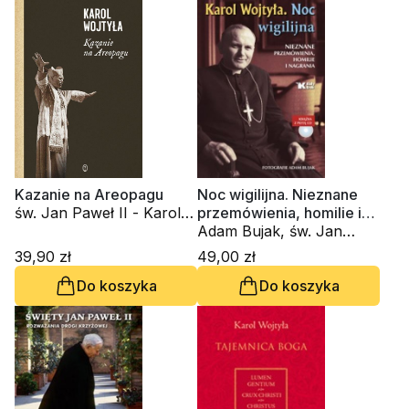
Kazanie na Areopagu
Noc wigilijna. Nieznane
św. Jan Paweł II - Karol
przemówienia, homilie i
Wojtyła
nagrania
Adam Bujak, św. Jan
Paweł II - Karol Wojtyła
39,90 zł
49,00 zł
Do koszyka
Do koszyka