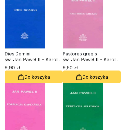
Dies Domini
Pastores gregis
św. Jan Paweł II - Karol
św. Jan Paweł II - Karol
Wojtyła
Wojtyła
9,90 zł
9,50 zł
Do koszyka
Do koszyka