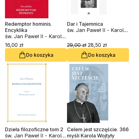
Redemptor hominis.
Dar i Tajemnica
Encyklika
św. Jan Paweł II - Karol
św. Jan Paweł II - Karol
Wojtyła
Wojtyła
16,00 zł
29,00 zł
28,50 zł
Do koszyka
Do koszyka
Dzieła filozoficzne tom 2
Celem jest szczęście. 366
św. Jan Paweł II - Karol
myśli Karola Wojtyły