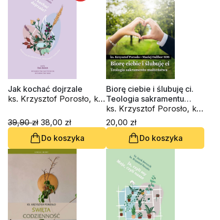
Jak kochać dojrzale
Biorę ciebie i ślubuję ci.
ks. Krzysztof Porosło, ks.
Teologia sakramentu
Jacek Bernacik
małżeństwa. Zeszyt
ks. Krzysztof Porosło, ks.
Formacji Duchowej nr 107
Maciej Dalibor SDS
39,90 zł
38,00 zł
20,00 zł
Do koszyka
Do koszyka