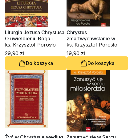
Liturgia Jezusa Chrystusa.
Chrystus
O uwielbieniu Boga i
zmartwychwstanie w
uświęceniu człowieka
ks. Krzysztof Porosło
tobie
ks. Krzysztof Porosło
29,90 zł
19,90 zł
Do koszyka
Do koszyka
Żyć w Chrystusie według
Zanurzyć się w Sercu