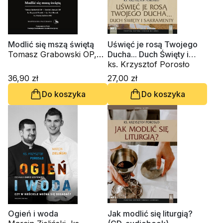
Modlić się mszą świętą
Uświęć je rosą Twojego
Tomasz Grabowski OP,
Ducha... Duch Święty i
Dominik Jurczak OP, ks.
sakramenty (CD -
ks. Krzysztof Porosło
Krzysztof Porosło, Piotr
audiobook)
36,90 zł
27,00 zł
Roszak, ks. Maciej
Do koszyka
Do koszyka
Zachara MIC
Ogień i woda
Jak modlić się liturgią?