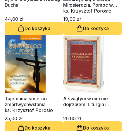
Ducha
Miłosierdzia. Pomoc w
przygotowaniu do
ks. Krzysztof Porosło
sakramentu pojednania
44,00 zł
19,90 zł
Do koszyka
Do koszyka
Tajemnica śmierci i
A świątyni w nim nie
zmartwychwstania
dojrzałem. Liturgia i
ks. Krzysztof Porosło
eschatologia
25,00 zł
26,60 zł
Do koszyka
Do koszyka