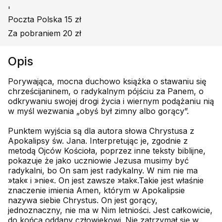
'
Poczta Polska 15 zł
Za pobraniem 20 zł
Opis
Porywająca, mocna duchowo książka o stawaniu się
chrześcijaninem, o radykalnym pójściu za Panem, o
odkrywaniu swojej drogi życia i wiernym podążaniu nią
w myśl wezwania „obyś był zimny albo gorący”.
Punktem wyjścia są dla autora słowa Chrystusa z
Apokalipsy św. Jana. Interpretując je, zgodnie z
metodą Ojców Kościoła, poprzez inne teksty biblijne,
pokazuje że jako uczniowie Jezusa musimy być
radykalni, bo On sam jest radykalny. W nim nie ma
»tak« i »nie«. On jest zawsze »tak«.Takie jest właśnie
znaczenie imienia Amen, którym w Apokalipsie
nazywa siebie Chrystus. On jest gorący,
jednoznaczny, nie ma w Nim letniości. Jest całkowicie,
do końca oddany człowiekowi. Nie zatrzymał się w