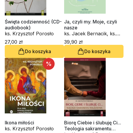
Święta codzienność (CD-
Ja, czyli my. Moje, czyli
audiobook)
nasze
ks. Krzysztof Porosło
ks. Jacek Bernacik, ks.
Krzysztof Porosło
27,00 zł
39,90 zł
Do koszyka
Do koszyka
%
Ikona miłości
Biorę Ciebie i ślubuję Ci...
ks. Krzysztof Porosło
Teologia sakramentu