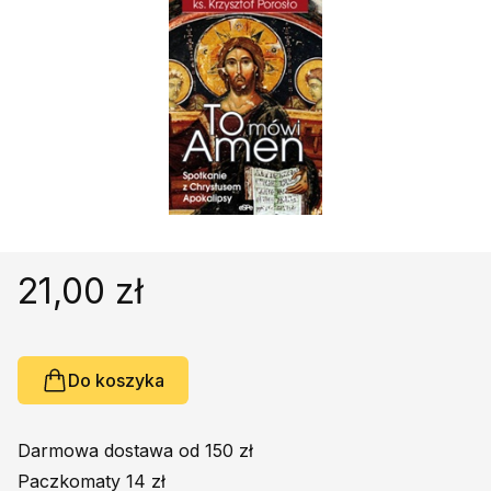
Religie
Śpiewniki
Kultura
Książki obcojęzyczne
Poradniki, leksykony...
Dewocjonalia
Inne
Podręczniki szkolne
Promocja
21,00 zł
Do koszyka
Darmowa dostawa od 150 zł
Paczkomaty 14 zł