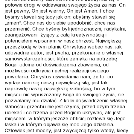
połowie drogi w oddawaniu swojego życia za nas. On
jest pewny, On jest wierny, On jest Amen. I chce
byśmy stawali się tacy jak on: abyśmy stawali się
„amen”. Chce nas do siebie upodobnić, chce nas
przemienić. Chce byśmy byli jednoznaczni, radykalni,
zaangażowani, żyjący z całą kreatywnością i
potencjałem wpisanym w nasz chrzest. Największą
przeszkodą w tym planie Chrystusa wobec nas, jak
udowadnia autor, jest pycha, przekonanie o własnej
samowystarczalności, które zamyka na potrzebę
Boga, odcina od doświadczenia zbawienia, od
możliwości odkrycia i pełnej realizacji swojego
powołania. Chrystus uświadamia nam, że to, co
wydaje nam się naszą największą siłą, jest tak
naprawdę naszą największą słabością, bo w tym
miejscu nie wpuszczamy Boga do swojego życia, nie
pozwalamy mu działać. Z kolei doświadczenie własnej
słabości i grzechu nie jest czymś, przed czym trzeba
uciekać i co trzeba przed Bogiem ukrywać, ale jest
miejscem, w którym jeszcze obficiej rozlewa się Jego
łaska i w którym objawia się moc Jego działania.
Człowiek jest mocny, jest zwycięzcą tylko wtedy, kiedy