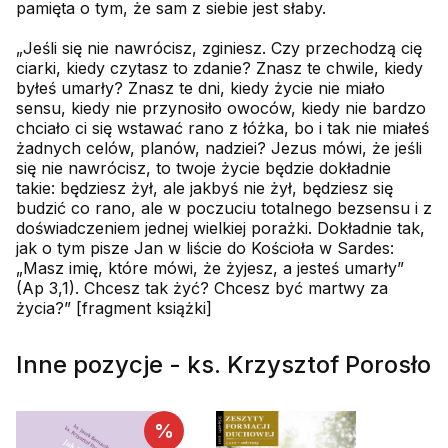
pamięta o tym, że sam z siebie jest słaby.
„Jeśli się nie nawrócisz, zginiesz. Czy przechodzą cię
ciarki, kiedy czytasz to zdanie? Znasz te chwile, kiedy
byłeś umarły? Znasz te dni, kiedy życie nie miało
sensu, kiedy nie przynosiło owoców, kiedy nie bardzo
chciało ci się wstawać rano z łóżka, bo i tak nie miałeś
żadnych celów, planów, nadziei? Jezus mówi, że jeśli
się nie nawrócisz, to twoje życie będzie dokładnie
takie: będziesz żył, ale jakbyś nie żył, będziesz się
budzić co rano, ale w poczuciu totalnego bezsensu i z
doświadczeniem jednej wielkiej porażki. Dokładnie tak,
jak o tym pisze Jan w liście do Kościoła w Sardes:
„Masz imię, które mówi, że żyjesz, a jesteś umarły”
(Ap 3,1). Chcesz tak żyć? Chcesz być martwy za
życia?” [fragment książki]
Inne pozycje - ks. Krzysztof Porosło
%