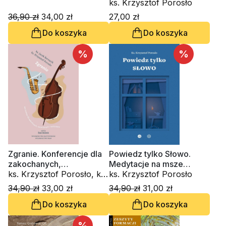
małżeństwa (CD-
ks. Krzysztof Porosło
audiobook)
36,90 zł
34,00 zł
27,00 zł
Do koszyka
Do koszyka
%
%
Zgranie. Konferencje dla
Powiedz tylko Słowo.
zakochanych,
Medytacje na msze
narzeczonych i
ks. Krzysztof Porosło, ks.
roratnie
ks. Krzysztof Porosło
małżeństw
Jacek Bernacik
34,90 zł
33,00 zł
34,90 zł
31,00 zł
Do koszyka
Do koszyka
%