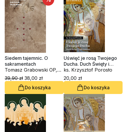
Siedem tajemnic. O
Uświęć je rosą Twojego
sakramentach
Ducha. Duch Święty i
Tomasz Grabowski OP,
sakramenty
ks. Krzysztof Porosło
ks. Krzysztof Porosło
39,90 zł
38,00 zł
20,00 zł
Do koszyka
Do koszyka