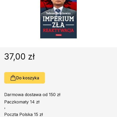
Religie
Śpiewniki
Kultura
Książki obcojęzyczne
Poradniki, leksykony...
Dewocjonalia
Inne
37,00 zł
Podręczniki szkolne
Promocja
Do koszyka
Darmowa dostawa od 150 zł
Paczkomaty 14 zł
'
Poczta Polska 15 zł