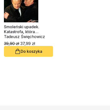
Smoleński upadek.
Katastrofa, która
wstrząsneła światem
Tadeusz Święchowicz
39,90 zł
37,99 zł
Do koszyka