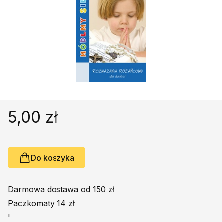
Religie
Śpiewniki
Kultura
Książki obcojęzyczne
Poradniki, leksykony...
Dewocjonalia
Inne
Podręczniki szkolne
5,00 zł
Promocja
Do koszyka
Darmowa dostawa od 150 zł
Paczkomaty 14 zł
'