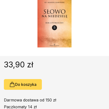
Religie
Śpiewniki
Kultura
Książki obcojęzyczne
Poradniki, leksykony...
Dewocjonalia
Inne
Podręczniki szkolne
Promocja
33,90 zł
Do koszyka
Darmowa dostawa od 150 zł
Paczkomaty 14 zł