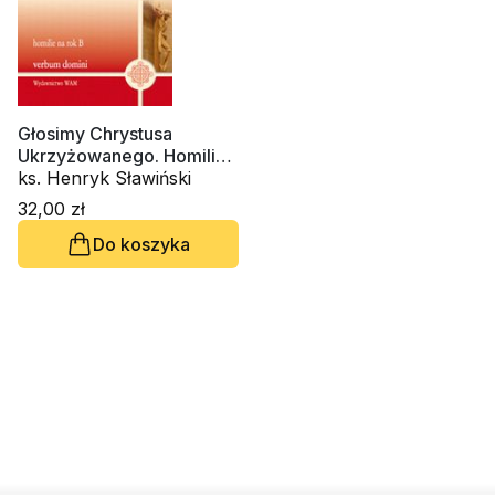
Głosimy Chrystusa
Ukrzyżowanego. Homilie
na rok B
ks. Henryk Sławiński
32,00 zł
Do koszyka