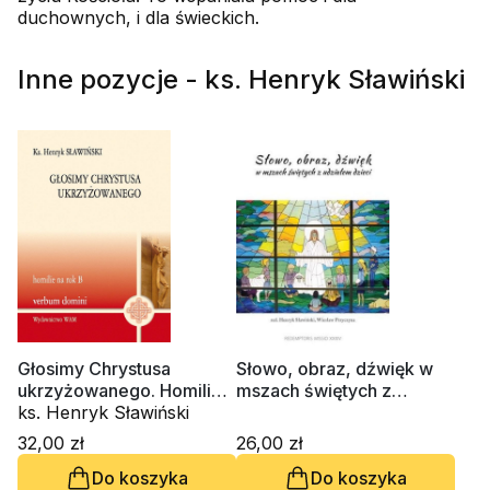
duchownych, i dla świeckich.
Inne pozycje - ks. Henryk Sławiński
Głosimy Chrystusa
Słowo, obraz, dźwięk w
ukrzyżowanego. Homilie
mszach świętych z
na rok B
ks. Henryk Sławiński
usziałem dzieci
32,00 zł
26,00 zł
Do koszyka
Do koszyka