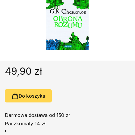
Religie
Śpiewniki
Kultura
Książki obcojęzyczne
Poradniki, leksykony...
Dewocjonalia
Inne
Podręczniki szkolne
49,90 zł
Promocja
Do koszyka
Darmowa dostawa od 150 zł
Paczkomaty 14 zł
'