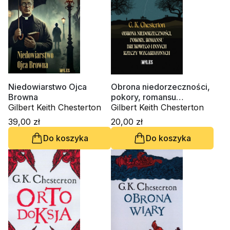
Niedowiarstwo Ojca
Obrona niedorzeczności,
Browna
pokory, romansu
Gilbert Keith Chesterton
brukowego i innych
Gilbert Keith Chesterton
rzeczy wzgardzonych
39,00 zł
20,00 zł
Do koszyka
Do koszyka