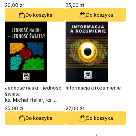
Janusz Mączka, Zbigniew
20,00 zł
25,00 zł
Liana, Włodzimierz
Do koszyka
Do koszyka
Skoczny
Jedność nauki - jedność
Informacja a rozumienie
świata
ks. Michał Heller, ks.
Janusz Mączka
25,00 zł
27,00 zł
Do koszyka
Do koszyka