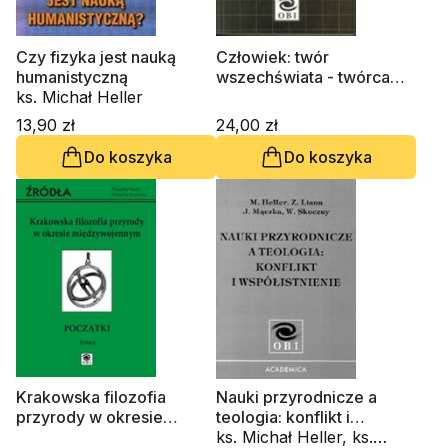
Czy fizyka jest nauką
Człowiek: twór
humanistyczną
wszechświata - twórca
ks. Michał Heller
nauki
13,90 zł
24,00 zł
Do koszyka
Do koszyka
Krakowska filozofia
Nauki przyrodnicze a
przyrody w okresie
teologia: konflikt i
międzywojennym, tom 1
współistnienie
ks. Michał Heller, ks.