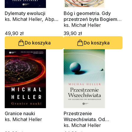
Dylematy ewolucji
Bóg i geometria. Gdy
ks. Michał Heller, Abp
przestrzeń była Bogiem
Józef Życiński
(miękka oprawa)
ks. Michał Heller
49,90 zł
39,90 zł
Do koszyka
Do koszyka
Granice nauki
Przestrzenie
ks. Michał Heller
Wszechświata. Od
geometrii do kosmologii
ks. Michał Heller