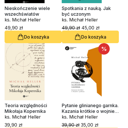
Nieskończenie wiele
Spotkania z nauką. Jak
wszechświatów
być uczonym
ks. Michał Heller
ks. Michał Heller
49,90 zł
49,90 zł
45,00 zł
Do koszyka
Do koszyka
%
Teoria względności
Pytanie glinianego garnka.
Mikołaja Kopernika
Kazania krótkie o wojnie i
ks. Michał Heller
pokoju
ks. Michał Heller
39,90 zł
39,90 zł
35,00 zł