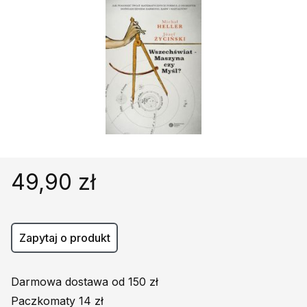
Religie
Śpiewniki
Kultura
Książki obcojęzyczne
Poradniki, leksykony...
Dewocjonalia
Inne
Podręczniki szkolne
Promocja
49,90 zł
Zapytaj o produkt
Darmowa dostawa od 150 zł
Paczkomaty 14 zł