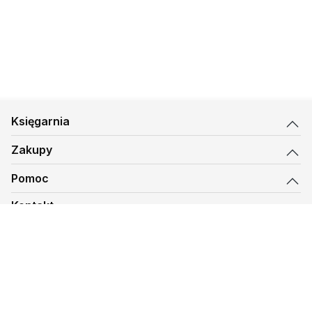
Księgarnia
Zakupy
Pomoc
Kontakt
biuro@kmt.pl
Księgarnia
© 1997-
2026
Księgarnia Mateusza, kmt.pl