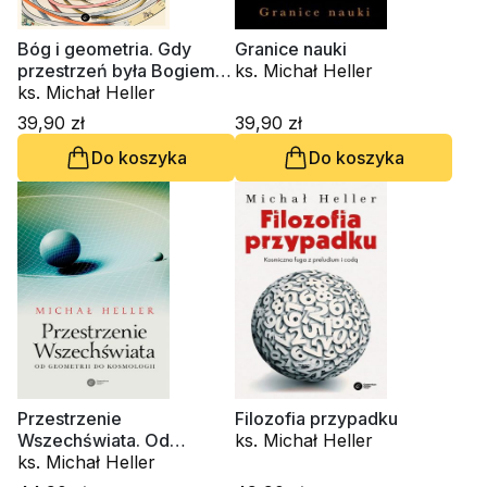
Bóg i geometria. Gdy
Granice nauki
przestrzeń była Bogiem
ks. Michał Heller
(miękka oprawa)
ks. Michał Heller
39,90 zł
39,90 zł
Do koszyka
Do koszyka
Przestrzenie
Filozofia przypadku
Wszechświata. Od
ks. Michał Heller
geometrii do kosmologii
ks. Michał Heller