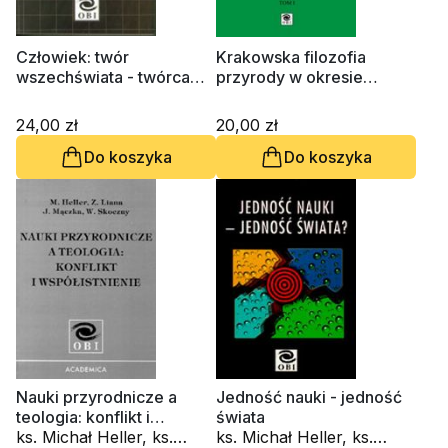
Człowiek: twór
Krakowska filozofia
wszechświata - twórca
przyrody w okresie
nauki
międzywojennym, tom 1
24,00 zł
20,00 zł
Do koszyka
Do koszyka
Nauki przyrodnicze a
Jedność nauki - jedność
teologia: konflikt i
świata
współistnienie
ks. Michał Heller, ks.
ks. Michał Heller, ks.