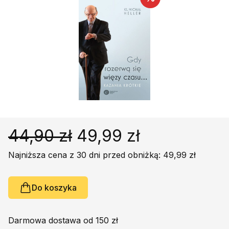
Religie
Śpiewniki
Kultura
Książki obcojęzyczne
Poradniki, leksykony...
Dewocjonalia
Inne
Podręczniki szkolne
Promocja
44,90 zł
49,99 zł
Najniższa cena z 30 dni przed obniżką: 49,99 zł
Do koszyka
Darmowa dostawa od 150 zł