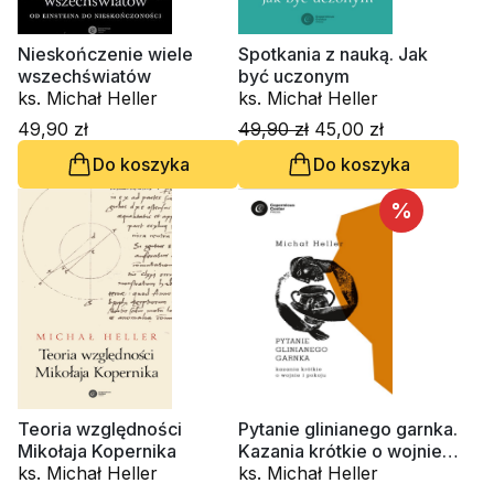
Nieskończenie wiele
Spotkania z nauką. Jak
wszechświatów
być uczonym
ks. Michał Heller
ks. Michał Heller
49,90 zł
49,90 zł
45,00 zł
Do koszyka
Do koszyka
%
Teoria względności
Pytanie glinianego garnka.
Mikołaja Kopernika
Kazania krótkie o wojnie i
ks. Michał Heller
pokoju
ks. Michał Heller