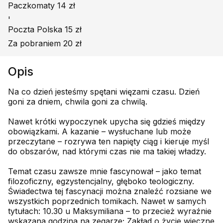
Paczkomaty 14 zł
'
Poczta Polska 15 zł
Za pobraniem 20 zł
Opis
Na co dzień jesteśmy spętani więzami czasu. Dzień
goni za dniem, chwila goni za chwilą.
Nawet krótki wypoczynek upycha się gdzieś między
obowiązkami. A kazanie – wysłuchane lub może
przeczytane – rozrywa ten napięty ciąg i kieruje myśl
do obszarów, nad którymi czas nie ma takiej władzy.
Temat czasu zawsze mnie fascynował – jako temat
filozoficzny, egzystencjalny, głęboko teologiczny.
Świadectwa tej fascynacji można znaleźć rozsiane we
wszystkich poprzednich tomikach. Nawet w samych
tytułach: 10.30 u Maksymiliana – to przecież wyraźnie
wskazana godzina na zegarze; Zakład o życie wieczne