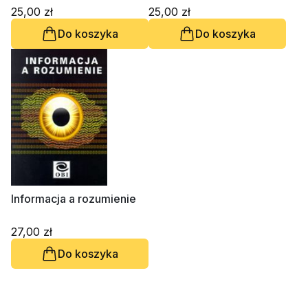
Janusz Mączka, Zbigniew
Janusz Mączka
25,00 zł
25,00 zł
Liana, Włodzimierz
Do koszyka
Do koszyka
Skoczny
Informacja a rozumienie
27,00 zł
Do koszyka