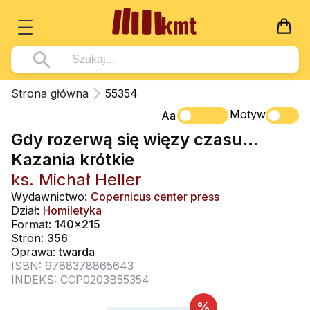
Książki
Strona główna
55354
Wszystko z kategorii - Książki
Motyw
Multimedia
Aa
Gdy rozerwą się więzy czasu...
Pismo Święte
Wszystko z kategorii - Multimedia
Dla Dzieci
Kazania krótkie
Kościół Katolicki
DVD
Wszystko z kategorii - Dla Dzieci
Podręczniki
ks. Michał Heller
Duszpasterstwo
CD-ROM
Literatura (D)
Wydawnictwo:
Copernicus center press
Wszystko z kategorii - Podręczniki
Nowości
Dział:
Homiletyka
Teologia
Muzyka
Płyty, DVD (D)
Podręczniki i pomoce dydaktyczne
Zaloguj się
Format:
140x215
Życie chrześcijańskie
Stron:
356
Rekolekcje i inne na CD
Podręczniki i pomoce dydaktyczne
Zabawa i Nauka
Oprawa:
twarda
Duchowość
ISBN: 9788378865643
Śpiew i modlitwa
INDEKS: CCP0203B55354
Literatura piękna
Muzyka klasyczna
%