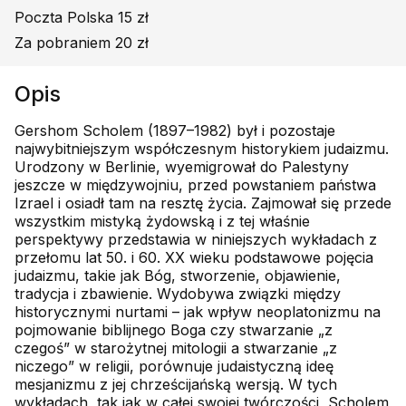
Poczta Polska 15 zł
Za pobraniem 20 zł
Opis
Gershom Scholem (1897–1982) był i pozostaje
najwybitniejszym współczesnym historykiem judaizmu.
Urodzony w Berlinie, wyemigrował do Palestyny
jeszcze w międzywojniu, przed powstaniem państwa
Izrael i osiadł tam na resztę życia. Zajmował się przede
wszystkim mistyką żydowską i z tej właśnie
perspektywy przedstawia w niniejszych wykładach z
przełomu lat 50. i 60. XX wieku podstawowe pojęcia
judaizmu, takie jak Bóg, stworzenie, objawienie,
tradycja i zbawienie. Wydobywa związki między
historycznymi nurtami – jak wpływ neoplatonizmu na
pojmowanie biblijnego Boga czy stwarzanie „z
czegoś” w starożytnej mitologii a stwarzanie „z
niczego” w religii, porównuje judaistyczną ideę
mesjanizmu z jej chrześcijańską wersją. W tych
wykładach, tak jak w całej swojej twórczości, Scholem