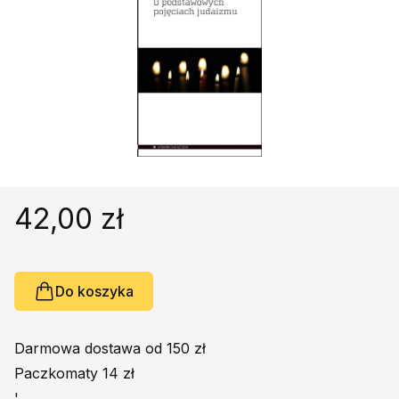
Religie
Śpiewniki
Kultura
Książki obcojęzyczne
Poradniki, leksykony...
Dewocjonalia
Inne
Podręczniki szkolne
42,00 zł
Promocja
Do koszyka
Darmowa dostawa od 150 zł
Paczkomaty 14 zł
'