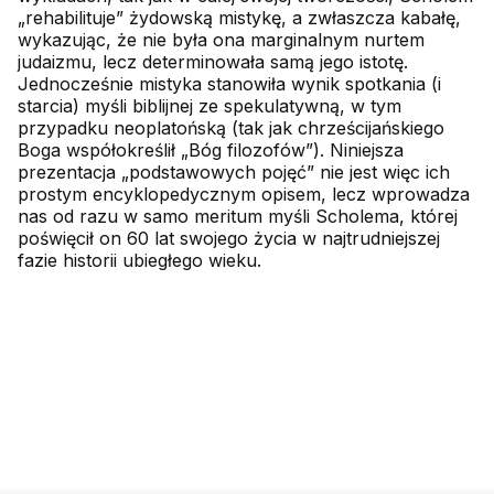
„rehabilituje” żydowską mistykę, a zwłaszcza kabałę,
wykazując, że nie była ona marginalnym nurtem
judaizmu, lecz determinowała samą jego istotę.
Jednocześnie mistyka stanowiła wynik spotkania (i
starcia) myśli biblijnej ze spekulatywną, w tym
przypadku neoplatońską (tak jak chrześcijańskiego
Boga współokreślił „Bóg filozofów”). Niniejsza
prezentacja „podstawowych pojęć” nie jest więc ich
prostym encyklopedycznym opisem, lecz wprowadza
nas od razu w samo meritum myśli Scholema, której
poświęcił on 60 lat swojego życia w najtrudniejszej
fazie historii ubiegłego wieku.