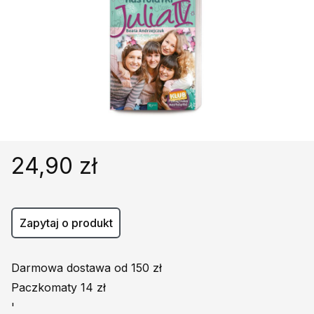
Religie
Śpiewniki
Kultura
Książki obcojęzyczne
Poradniki, leksykony...
Dewocjonalia
Inne
Podręczniki szkolne
24,90 zł
Promocja
Zapytaj o produkt
Darmowa dostawa od 150 zł
Paczkomaty 14 zł
'