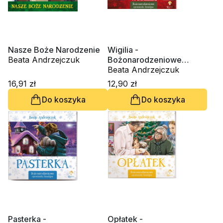
Nasze Boże Narodzenie
Wigilia -
Beata Andrzejczuk
Bożonarodzeniowe
opowiastki familijne
Beata Andrzejczuk
16,91 zł
12,90 zł
Do koszyka
Do koszyka
Pasterka -
Opłatek -