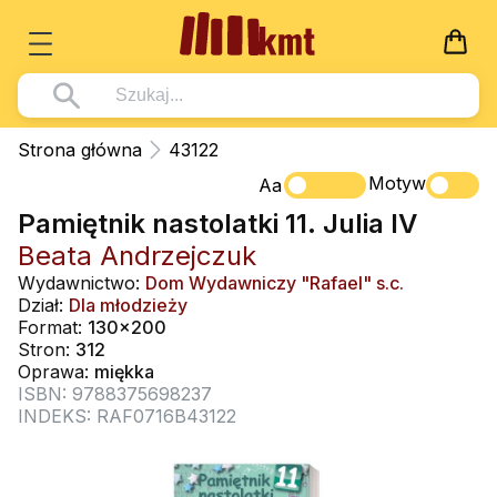
Książki
Strona główna
43122
Wszystko z kategorii - Książki
Motyw
Multimedia
Aa
Pamiętnik nastolatki 11. Julia IV
Pismo Święte
Wszystko z kategorii - Multimedia
Dla Dzieci
Beata Andrzejczuk
Kościół Katolicki
DVD
Wszystko z kategorii - Dla Dzieci
Podręczniki
Wydawnictwo:
Dom Wydawniczy "Rafael" s.c.
Duszpasterstwo
Dział:
Dla młodzieży
CD-ROM
Literatura (D)
Wszystko z kategorii - Podręczniki
Nowości
Format:
130x200
Teologia
Muzyka
Stron:
312
Płyty, DVD (D)
Podręczniki i pomoce dydaktyczne
Zaloguj się
Oprawa:
miękka
Życie chrześcijańskie
Rekolekcje i inne na CD
Podręczniki i pomoce dydaktyczne
ISBN: 9788375698237
Zabawa i Nauka
INDEKS: RAF0716B43122
Duchowość
Śpiew i modlitwa
Literatura piękna
Muzyka klasyczna