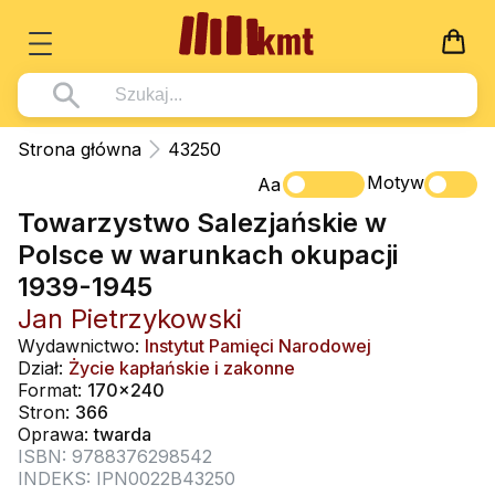
Książki
Strona główna
43250
Wszystko z kategorii - Książki
Motyw
Multimedia
Aa
Towarzystwo Salezjańskie w
Pismo Święte
Wszystko z kategorii - Multimedia
Dla Dzieci
Polsce w warunkach okupacji
Kościół Katolicki
DVD
Wszystko z kategorii - Dla Dzieci
Podręczniki
1939-1945
Duszpasterstwo
CD-ROM
Literatura (D)
Jan Pietrzykowski
Wszystko z kategorii - Podręczniki
Nowości
Teologia
Muzyka
Wydawnictwo:
Instytut Pamięci Narodowej
Płyty, DVD (D)
Podręczniki i pomoce dydaktyczne
Zaloguj się
Dział:
Życie kapłańskie i zakonne
Życie chrześcijańskie
Rekolekcje i inne na CD
Format:
170x240
Podręczniki i pomoce dydaktyczne
Zabawa i Nauka
Stron:
366
Duchowość
Śpiew i modlitwa
Oprawa:
twarda
ISBN: 9788376298542
Literatura piękna
Muzyka klasyczna
INDEKS: IPN0022B43250