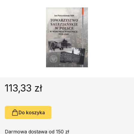
Religie
Śpiewniki
Kultura
Książki obcojęzyczne
Poradniki, leksykony...
Dewocjonalia
Inne
Podręczniki szkolne
Promocja
113,33 zł
Do koszyka
Darmowa dostawa od 150 zł