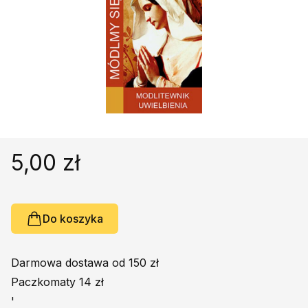
Religie
Śpiewniki
Kultura
Książki obcojęzyczne
Poradniki, leksykony...
Dewocjonalia
Inne
Podręczniki szkolne
5,00 zł
Promocja
Do koszyka
Darmowa dostawa od 150 zł
Paczkomaty 14 zł
'