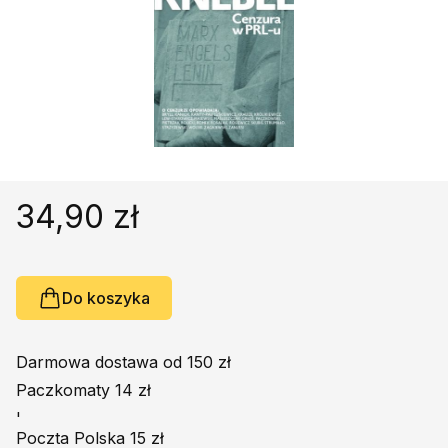
Religie
Śpiewniki
Kultura
Książki obcojęzyczne
Poradniki, leksykony...
Dewocjonalia
Inne
34,90 zł
Podręczniki szkolne
Promocja
Do koszyka
Darmowa dostawa od 150 zł
Paczkomaty 14 zł
'
Poczta Polska 15 zł