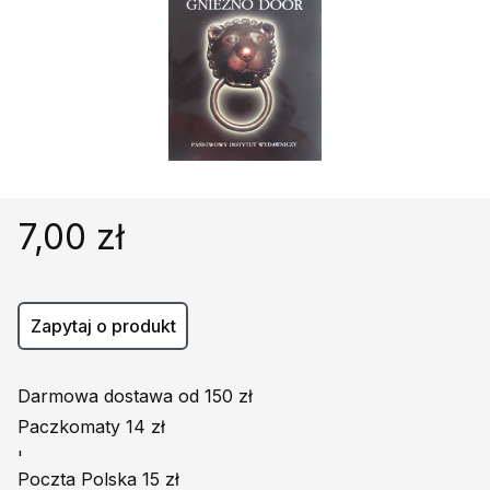
Religie
Śpiewniki
Kultura
Książki obcojęzyczne
Poradniki, leksykony...
Dewocjonalia
Inne
7,00 zł
Podręczniki szkolne
Promocja
Zapytaj o produkt
Darmowa dostawa od 150 zł
Paczkomaty 14 zł
'
Poczta Polska 15 zł