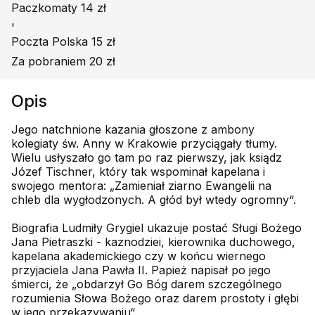
Paczkomaty 14 zł
'
Poczta Polska 15 zł
Za pobraniem 20 zł
Opis
Jego natchnione kazania głoszone z ambony
kolegiaty św. Anny w Krakowie przyciągały tłumy.
Wielu usłyszało go tam po raz pierwszy, jak ksiądz
Józef Tischner, który tak wspominał kapelana i
swojego mentora: „Zamieniał ziarno Ewangelii na
chleb dla wygłodzonych. A głód był wtedy ogromny“.
Biografia Ludmiły Grygiel ukazuje postać Sługi Bożego
Jana Pietraszki - kaznodziei, kierownika duchowego,
kapelana akademickiego czy w końcu wiernego
przyjaciela Jana Pawła II. Papież napisał po jego
śmierci, że „obdarzył Go Bóg darem szczególnego
rozumienia Słowa Bożego oraz darem prostoty i głębi
w jego przekazywaniu“.