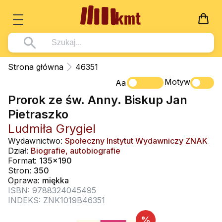
Książki
Strona główna
46351
Wszystko z kategorii - Książki
Motyw
Multimedia
Aa
Prorok ze św. Anny. Biskup Jan
Pismo Święte
Wszystko z kategorii - Multimedia
Dla Dzieci
Pietraszko
Kościół Katolicki
DVD
Wszystko z kategorii - Dla Dzieci
Podręczniki
Ludmiła Grygiel
Duszpasterstwo
CD-ROM
Literatura (D)
Wydawnictwo:
Społeczny Instytut Wydawniczy ZNAK
Wszystko z kategorii - Podręczniki
Nowości
Dział:
Biografie, autobiografie
Teologia
Muzyka
Płyty, DVD (D)
Podręczniki i pomoce dydaktyczne
Zaloguj się
Format:
135x190
Życie chrześcijańskie
Stron:
350
Rekolekcje i inne na CD
Podręczniki i pomoce dydaktyczne
Zabawa i Nauka
Oprawa:
miękka
Duchowość
ISBN: 9788324045495
Śpiew i modlitwa
INDEKS: ZNK1019B46351
Literatura piękna
Muzyka klasyczna
%