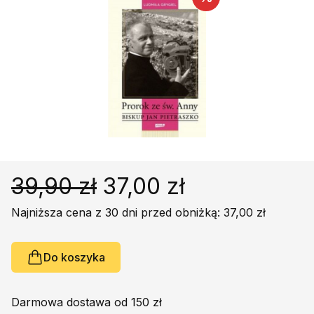
Religie
Śpiewniki
Kultura
Książki obcojęzyczne
Poradniki, leksykony...
Dewocjonalia
Inne
Podręczniki szkolne
Promocja
39,90 zł
37,00 zł
Najniższa cena z 30 dni przed obniżką: 37,00 zł
Do koszyka
Darmowa dostawa od 150 zł