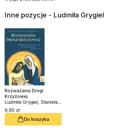
Inne pozycje - Ludmiła Grygiel
Rozważania Drogi
Krzyżowej
Ludmiła Grygiel, Stanisław
Grygiel
9,90 zł
Do koszyka