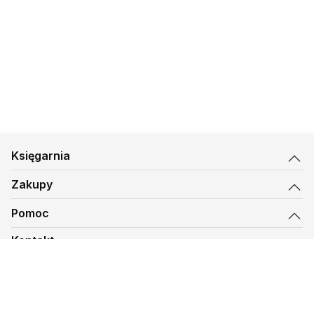
Księgarnia
Zakupy
Pomoc
Kontakt
biuro@kmt.pl
Księgarnia