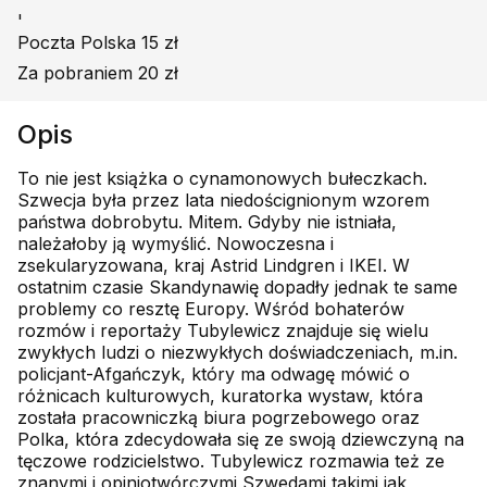
'
Poczta Polska 15 zł
Za pobraniem 20 zł
Opis
To nie jest książka o cynamonowych bułeczkach.
Szwecja była przez lata niedoścignionym wzorem
państwa dobrobytu. Mitem. Gdyby nie istniała,
należałoby ją wymyślić. Nowoczesna i
zsekularyzowana, kraj Astrid Lindgren i IKEI. W
ostatnim czasie Skandynawię dopadły jednak te same
problemy co resztę Europy. Wśród bohaterów
rozmów i reportaży Tubylewicz znajduje się wielu
zwykłych ludzi o niezwykłych doświadczeniach, m.in.
policjant-Afgańczyk, który ma odwagę mówić o
różnicach kulturowych, kuratorka wystaw, która
została pracowniczką biura pogrzebowego oraz
Polka, która zdecydowała się ze swoją dziewczyną na
tęczowe rodzicielstwo. Tubylewicz rozmawia też ze
znanymi i opiniotwórczymi Szwedami takimi jak