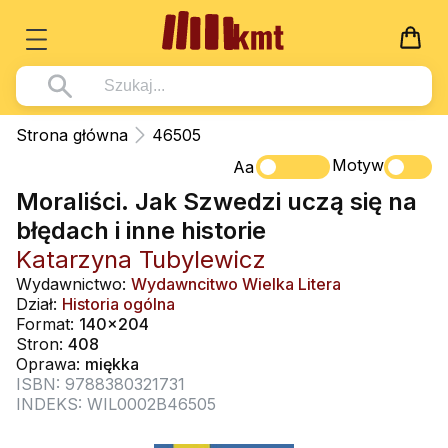
Książki
Strona główna
46505
Wszystko z kategorii - Książki
Motyw
Multimedia
Aa
Moraliści. Jak Szwedzi uczą się na
Pismo Święte
Wszystko z kategorii - Multimedia
Dla Dzieci
błędach i inne historie
Kościół Katolicki
DVD
Wszystko z kategorii - Dla Dzieci
Podręczniki
Katarzyna Tubylewicz
Duszpasterstwo
CD-ROM
Literatura (D)
Wydawnictwo:
Wydawncitwo Wielka Litera
Wszystko z kategorii - Podręczniki
Nowości
Dział:
Historia ogólna
Teologia
Muzyka
Płyty, DVD (D)
Podręczniki i pomoce dydaktyczne
Zaloguj się
Format:
140x204
Życie chrześcijańskie
Stron:
408
Rekolekcje i inne na CD
Podręczniki i pomoce dydaktyczne
Zabawa i Nauka
Oprawa:
miękka
Duchowość
ISBN: 9788380321731
Śpiew i modlitwa
INDEKS: WIL0002B46505
Literatura piękna
Muzyka klasyczna