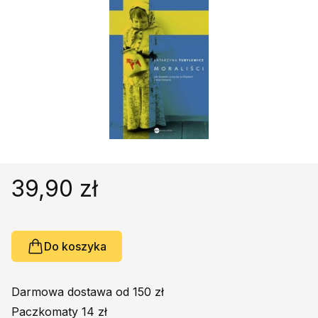
Religie
Śpiewniki
Kultura
Książki obcojęzyczne
Poradniki, leksykony...
Dewocjonalia
Inne
Podręczniki szkolne
Promocja
39,90 zł
Do koszyka
Darmowa dostawa od 150 zł
Paczkomaty 14 zł