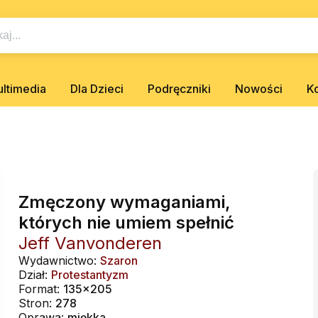
ltimedia
Dla Dzieci
Podręczniki
Nowości
K
Zmęczony wymaganiami,
których nie umiem spełnić
Jeff Vanvonderen
Wydawnictwo:
Szaron
Dział:
Protestantyzm
Format:
135x205
Stron:
278
Oprawa:
miękka