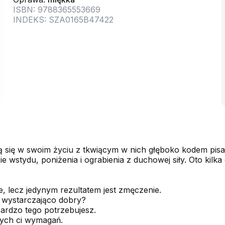
ISBN: 9788365553669
INDEKS: SZA0165B47422
ją się w swoim życiu z tkwiącym w nich głęboko kodem pisa
ie wstydu, poniżenia i ograbienia z duchowej siły. Oto ki
, lecz jedynym rezultatem jest zmęczenie.
ś wystarczająco dobry?
ardzo tego potrzebujesz.
nych ci wymagań.