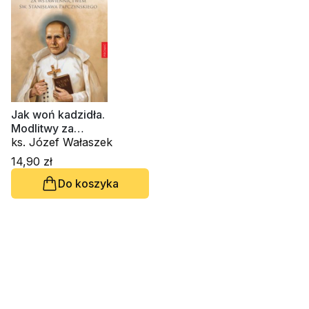
Jak woń kadzidła.
Modlitwy za
wstawiennictwem św.
ks. Józef Wałaszek
Stanisława
14,90 zł
Papczyńskiego
Do koszyka