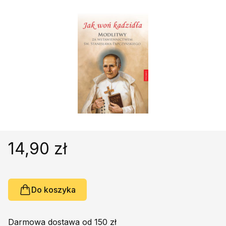
Religie
Śpiewniki
Kultura
Książki obcojęzyczne
Poradniki, leksykony...
Dewocjonalia
Inne
Podręczniki szkolne
Promocja
14,90 zł
Do koszyka
Darmowa dostawa od 150 zł