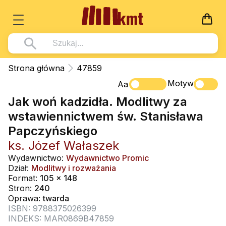
Książki
Strona główna
47859
Wszystko z kategorii - Książki
Motyw
Multimedia
Aa
Jak woń kadzidła. Modlitwy za
Pismo Święte
Wszystko z kategorii - Multimedia
Dla Dzieci
wstawiennictwem św. Stanisława
Kościół Katolicki
DVD
Wszystko z kategorii - Dla Dzieci
Podręczniki
Papczyńskiego
Duszpasterstwo
CD-ROM
Literatura (D)
ks. Józef Wałaszek
Wszystko z kategorii - Podręczniki
Nowości
Teologia
Muzyka
Wydawnictwo:
Wydawnictwo Promic
Płyty, DVD (D)
Podręczniki i pomoce dydaktyczne
Zaloguj się
Dział:
Modlitwy i rozważania
Życie chrześcijańskie
Rekolekcje i inne na CD
Format:
105 x 148
Podręczniki i pomoce dydaktyczne
Zabawa i Nauka
Stron:
240
Duchowość
Śpiew i modlitwa
Oprawa:
twarda
ISBN: 9788375026399
Literatura piękna
Muzyka klasyczna
INDEKS: MAR0869B47859