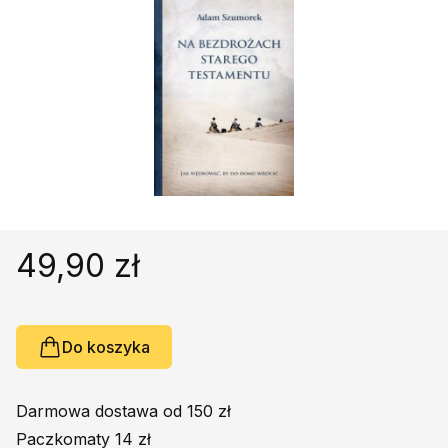
Religie
Śpiewniki
Kultura
Książki obcojęzyczne
Poradniki, leksykony...
Dewocjonalia
Inne
Podręczniki szkolne
Promocja
49,90 zł
Do koszyka
Darmowa dostawa od 150 zł
Paczkomaty 14 zł