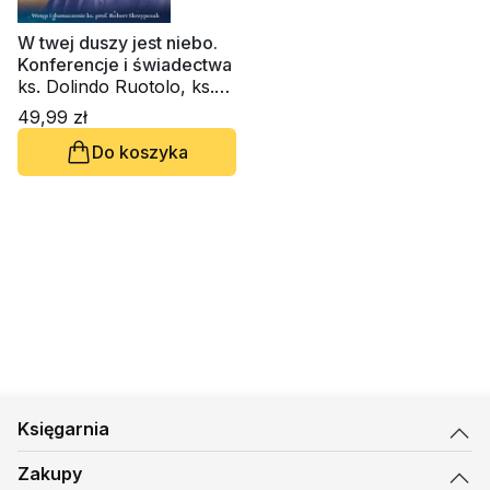
W twej duszy jest niebo.
Konferencje i świadectwa
ks. Dolindo Ruotolo, ks.
Robert Skrzypczak
49,99 zł
Do koszyka
Księgarnia
Zakupy