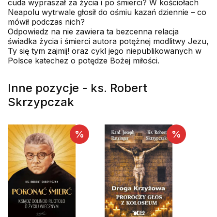
cuda wypraszał za życia i po śmierci? W kościołach
Neapolu wytrwale głosił do ośmiu kazań dziennie – co
mówił podczas nich?
Odpowiedz na nie zawiera ta bezcenna relacja
świadka życia i śmierci autora potężnej modlitwy Jezu,
Ty się tym zajmij! oraz cykl jego niepublikowanych w
Polsce katechez o potędze Bożej miłości.
Inne pozycje - ks. Robert
Skrzypczak
%
%