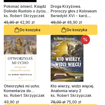
Pokonać śmierć. Ksiądz
Droga Krzyżowa.
Dolindo Ruotolo o życiu
Proroczy głos z Koloseum
wiecznym
ks. Robert Skrzypczak
Benedykt XVI - kard.
Joseph Ratzinger, ks.
45,90 zł
42,90 zł
49,00 zł
48,90 zł
Robert Skrzypczak
Do koszyka
Do koszyka
%
Otworzyłeś mi ucho.
Kto wierzy, widzi więcej.
Komentarze do
Anatomia wiary 2
niedzielnych czytań. Rok
ks. Robert Skrzypczak
ks. Robert Skrzypczak
A
49,90 zł
79,00 zł
75,00 zł