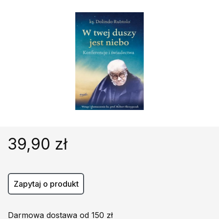
Religie
Śpiewniki
Kultura
Książki obcojęzyczne
Poradniki, leksykony...
Dewocjonalia
Inne
Podręczniki szkolne
Promocja
39,90 zł
Zapytaj o produkt
Darmowa dostawa od 150 zł