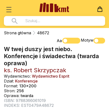
Książki
Strona główna
48672
Wszystko z kategorii - Książki
Motyw
Multimedia
Aa
W twej duszy jest niebo.
Pismo Święte
Wszystko z kategorii - Multimedia
Dla Dzieci
Konferencje i świadectwa (twarda
Kościół Katolicki
DVD
Wszystko z kategorii - Dla Dzieci
Podręczniki
oprawa)
Duszpasterstwo
CD-ROM
Literatura (D)
ks. Robert Skrzypczak
Wszystko z kategorii - Podręczniki
Nowości
Teologia
Muzyka
Wydawnictwo:
Wydawnictwo Esprit
Płyty, DVD (D)
Podręczniki i pomoce dydaktyczne
Zaloguj się
Dział:
Konferencje
Życie chrześcijańskie
Rekolekcje i inne na CD
Format:
130x200
Podręczniki i pomoce dydaktyczne
Zabawa i Nauka
Stron:
256
Duchowość
Śpiew i modlitwa
Oprawa:
twarda
ISBN: 9788366061019
Literatura piękna
Muzyka klasyczna
INDEKS: EST0479A48672