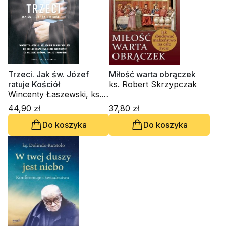
Trzeci. Jak św. Józef
Miłość warta obrączek
ratuje Kościół
ks. Robert Skrzypczak
Wincenty Łaszewski, ks.
Dominik Chmielewski
44,90 zł
37,80 zł
SDB, ks. Robert
Do koszyka
Do koszyka
Skrzypczak, Paweł
Zuchniewicz, Tomasz P.
Terlikowski, ks. Grzegorz
Bliźniak