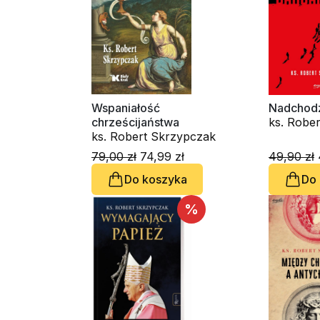
Wspaniałość
Nadchodz
chrześcijaństwa
ks. Robe
ks. Robert Skrzypczak
79,00 zł
74,99 zł
49,90 zł
Do koszyka
Do
%