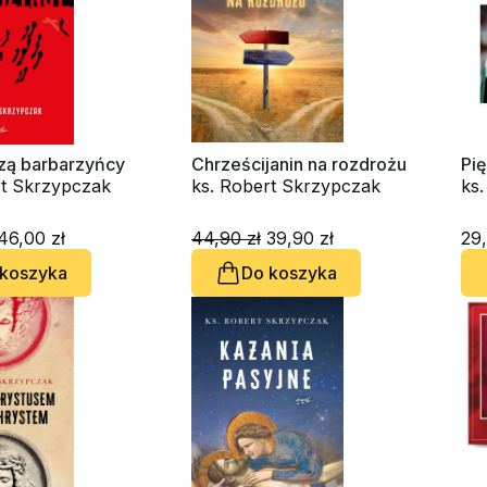
ą barbarzyńcy
Chrześcijanin na rozdrożu
Pi
rt Skrzypczak
ks. Robert Skrzypczak
ks
46,00 zł
44,90 zł
39,90 zł
29,
 koszyka
Do koszyka