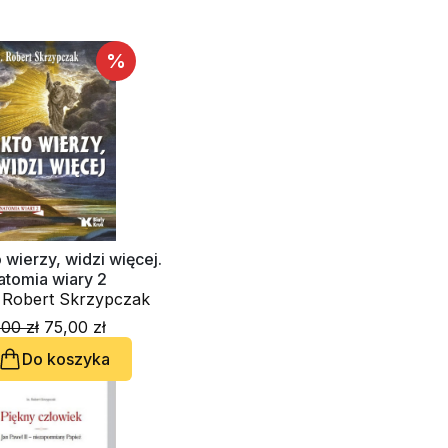
%
 wierzy, widzi więcej.
atomia wiary 2
. Robert Skrzypczak
00 zł
75,00 zł
Do koszyka