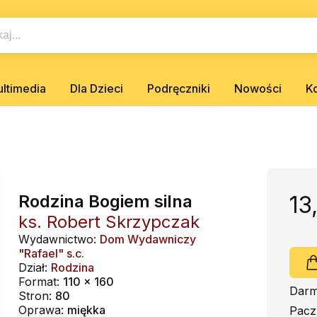
ltimedia
Dla Dzieci
Podręczniki
Nowości
K
Rodzina Bogiem silna
13
ks. Robert Skrzypczak
Wydawnictwo:
Dom Wydawniczy
"Rafael" s.c.
Dział:
Rodzina
Format:
110 x 160
Darm
Stron:
80
Oprawa:
miękka
Pacz