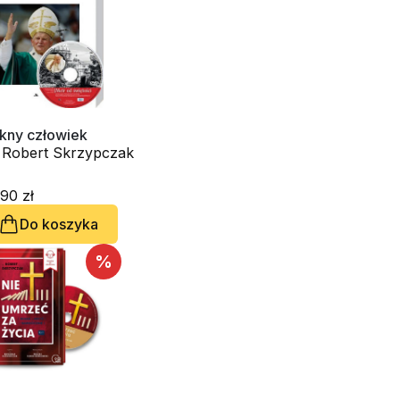
ękny człowiek
. Robert Skrzypczak
90 zł
Do koszyka
%