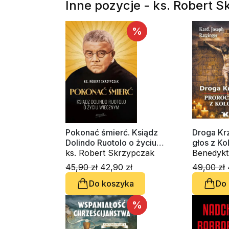
Inne pozycje - ks. Robert 
%
Pokonać śmierć. Ksiądz
Droga Kr
Dolindo Ruotolo o życiu
głos z K
wiecznym
ks. Robert Skrzypczak
Benedykt 
Joseph Ra
45,90 zł
42,90 zł
49,00 zł
Robert S
Do koszyka
Do
%