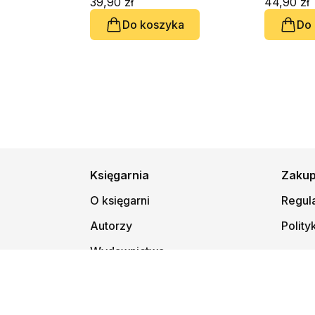
39,90 zł
44,90 zł
ks. Robe
Do koszyka
Do
Paweł Zu
P. Terlik
Bliźniak
Księgarnia
Zaku
O księgarni
Regul
Autorzy
Polity
Wydawnictwa