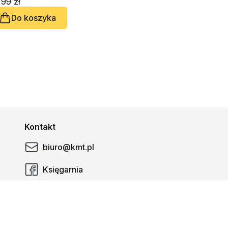
99 zł
Do koszyka
Kontakt
biuro@kmt.pl
Księgarnia