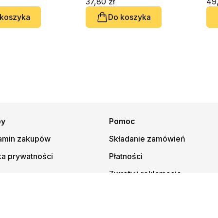
37,80 zł
49,
rt Skrzypczak,
 koszyka
Do koszyka
chniewicz, Tomasz
owski, ks. Grzegorz
py
Pomoc
amin zakupów
Składanie zamówień
ka prywatności
Płatności
Zwroty i reklamacje
© 1997-
2026
Księgarnia Mateusza, kmt.pl