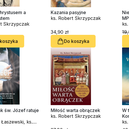
hrystusem a
Kazania pasyjne
Nie
stem
ks. Robert Skrzypczak
MP
rt Skrzypczak
ks
34,90 zł
19,
 koszyka
Do koszyka
ak św. Józef ratuje
Miłość warta obrączek
W t
ks. Robert Skrzypczak
Ko
 Łaszewski, ks.
ks.
Chmielewski SDB,
Ro