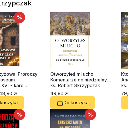
Skrzypczak
%
zyżowa. Proroczy
Otworzyłeś mi ucho.
Kto
oloseum
Komentarze do niedzielnych
An
XVI - kard.
czytań. Rok A
ks. Robert Skrzypczak
ks
tzinger, ks.
48,90 zł
49,90 zł
79,
krzypczak
 koszyka
Do koszyka
%
%