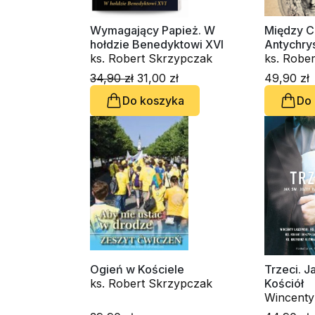
Wymagający Papież. W
Między C
hołdzie Benedyktowi XVI
Antychry
ks. Robert Skrzypczak
ks. Robe
34,90 zł
31,00 zł
49,90 zł
Do koszyka
Do
Ogień w Kościele
Trzeci. J
ks. Robert Skrzypczak
Kościół
Wincenty
Dominik 