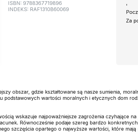
ISBN: 9788367719896
'
INDEKS: RAF1310B60069
Poczt
Za p
ejszy obszar, gdzie kształtowane są nasze sumienia, moraln
su podstawowych wartości moralnych i etycznych dom rodz
ścią wskazuje najpoważniejsze zagrożenia czyhające na je
zacunek. Równocześnie podaje szereg bardzo konkretnych 
 szczęścia opartego o najwyższe wartości, które mają swo