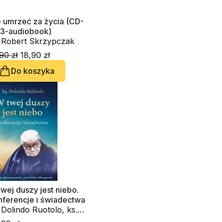
 umrzeć za życia (CD-
3-audiobook)
. Robert Skrzypczak
90 zł
18,90 zł
Do koszyka
wej duszy jest niebo.
nferencje i świadectwa
 Dolindo Ruotolo, ks.
bert Skrzypczak