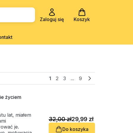
Zaloguj się
Koszyk
ontakt
1
2
3
...
9
ie życiem
tu lat, miałem
32,00 zł
29,99 zł
ami
ować je.
Do koszyka
wo, motywacja,