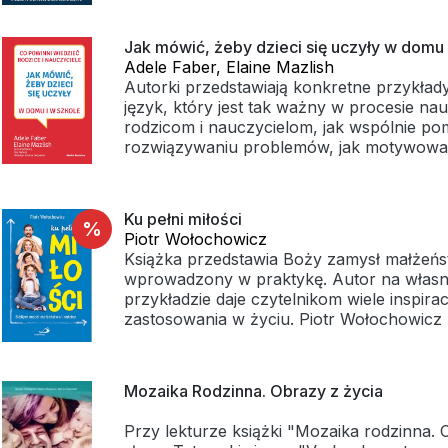
Czuwając nad zdrowiem swoich pacjentek,
satysfakcją".
więzi i miłość w każdym domu. Całość nap
więcej niż tylko opiekę medyczną – daje i
zrozumiałym, jasnym językiem tłumaczy i 
poczucie, że dla swoich dzieci są najlep
Jak mówić, żeby dzieci się uczyły w domu 
kiedy, jak i w jakim celu praktykować.
świecie.Dzięki tej niezwykłej książce pod 
Adele Faber, Elaine Mazlish
skrzydła bierze nie tylko te rodziny, które
Autorki przedstawiają konkretne przykład
Klamrą spinającą wydanie jest specjalnie n
znaleźć się w gronie jej pacjentów, ale tak
język, który jest tak ważny w procesie na
napisana przez kapłana, sercanina Modlit
polskie mamy i ojców.
rodzicom i nauczycielom, jak wspólnie p
wspólnotowego odmówienia w gronie najb
rozwiązywaniu problemów, jak motywować
błogosławieństwo domu na cały rok.
i osiągania sukcesów w szkole.
To najbardziej esencjonalny przewodnik p
religijnych dla polskich rodzin.
Ku pełni miłości
%
Piotr Wołochowicz
Książka przedstawia Boży zamysł małżeńst
wprowadzony w praktykę. Autor na włas
przykładzie daje czytelnikom wiele inspirac
zastosowania w życiu. Piotr Wołochowicz 
przeżyli ponad 34 lata w małżeństwie, wyc
dzieci. Przez cały czas z powodzeniem real
model rodziny. Na ich doświadczeniach inn
Mozaika Rodzinna. Obrazy z życia
uczyć, jak żyć po Bożemu w dzisiejszym ś
Przy lekturze książki "Mozaika rodzinna. 
Propozycja zainteresuje zarówno tych, kt