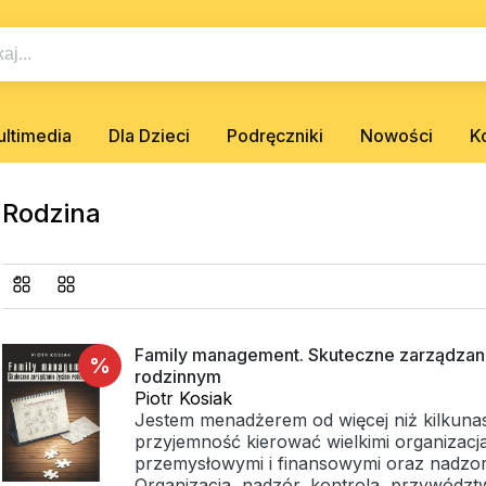
ltimedia
Dla Dzieci
Podręczniki
Nowości
K
Rodzina
Family management. Skuteczne zarządzan
%
rodzinnym
Piotr Kosiak
Jestem menadżerem od więcej niż kilkunas
przyjemność kierować wielkimi organizacj
przemysłowymi i finansowymi oraz nadzor
Organizacja, nadzór, kontrola, przywództ