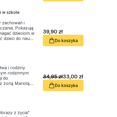
 daje im coś
isana
m niezachwiane
przypomina co,
szymi mamami na
i w szkole
swe opiekuńcze
 miały szczęście
y zachowań i
a tę okoliczność
że wszystkie
uczania. Pokazują
wa za rodzinę do
39,90 zł
omagać dzieciom w
liższych oraz
 dzieci do nauki
Do koszyka
o praktykach
wa i rodziny
nym rodzinnym
34,95 zł
33,00 zł
ji do
z żoną Mariolą
Do koszyka
howali troje
izowali biblijny
i mogą się
wiecie.
Obrazy z życia"
órzy planują